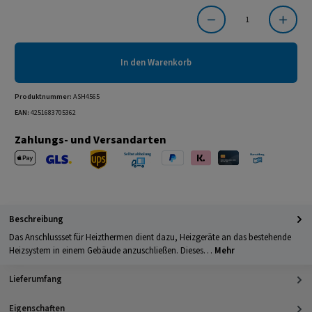
Produkt Anzahl: Gib den gewünschten Wert ein oder benutze die Schaltflächen um die Anzahl
In den Warenkorb
Produktnummer:
ASH4565
EAN:
4251683705362
Zahlungs- und Versandarten
Apple Pay
PayPal
Klarna
Kreditkarte
Barzahlung 
GLS Versand
UPS Versand
Selbstabholung
Beschreibung
Das Anschlussset für Heizthermen dient dazu, Heizgeräte an das bestehende
Heizsystem in einem Gebäude anzuschließen. Dieses…
Mehr
Lieferumfang
Eigenschaften