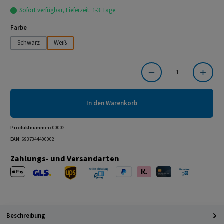
Sofort verfügbar, Lieferzeit: 1-3 Tage
auswählen
Farbe
Schwarz
Weiß
Produkt Anzahl: Gib den gewünschten Wert ein oder benutze die Schaltflächen um die Anzahl
In den Warenkorb
Produktnummer:
00002
EAN:
6937344400002
Zahlungs- und Versandarten
Apple Pay
PayPal
Klarna
Kreditkarte
Barzahlung 
GLS Versand
UPS Versand
Selbstabholung
Beschreibung