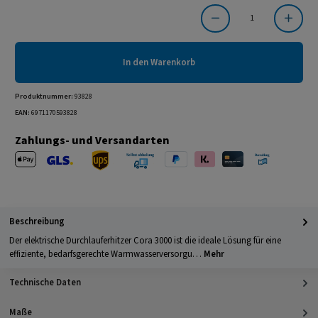
Produkt Anzahl: Gib den gewünschten Wert ein oder benutze die Schaltflächen um die Anzahl
In den Warenkorb
Produktnummer:
93828
EAN:
6971170593828
Zahlungs- und Versandarten
Apple Pay
PayPal
Klarna
Kreditkarte
Barzahlung 
GLS Versand
UPS Versand
Selbstabholung
Beschreibung
Der elektrische Durchlauferhitzer Cora 3000 ist die ideale Lösung für eine
effiziente, bedarfsgerechte Warmwasserversorgu…
Mehr
Technische Daten
Maße