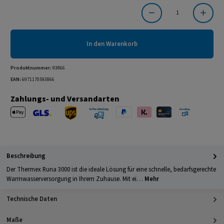
Produkt Anzahl: Gib den gewünschten Wert ein oder benutze die Schaltflächen um die Anzahl
In den Warenkorb
Produktnummer:
93866
EAN:
6971170593866
Zahlungs- und Versandarten
Apple Pay
PayPal
Klarna
Kreditkarte
Barzahlung 
GLS Versand
UPS Versand
Selbstabholung
Beschreibung
Der Thermex Runa 3000 ist die ideale Lösung für eine schnelle, bedarfsgerechte
Warmwasserversorgung in Ihrem Zuhause. Mit ei…
Mehr
Technische Daten
Maße