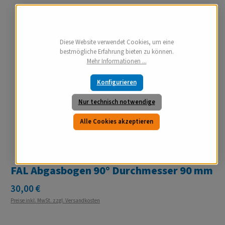
Diese Website verwendet Cookies, um eine
bestmögliche Erfahrung bieten zu können.
Mehr Informationen ...
Konfigurieren
Nur technisch notwendige
Alle Cookies akzeptieren
FAL Abgasbogen 90° Durchmesser 90 mm
Regulärer Preis:
30,00 €
Preise inkl. MwSt. zzgl. Versandkosten