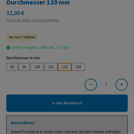
Durchmesser 120 mm
Regulärer Preis:
32,00 €
Preise inkl. MwSt. zzgl. Versandkosten
Nur noch 7 lieferbar
Sofort verfügbar, Lieferzeit: 1-3 Tage
auswählen
Durchmesser in mm
80
90
100
110
120
130
Produkt Anzahl: Gib den gewünschten Wert ein oder benutze die Schaltflächen um die Anzahl
In den Warenkorb
Besonderes
Dieses Produkt ist in einem oder mehreren Bundle-Paketen enthalten.