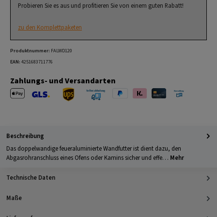
Probieren Sie es aus und profitieren Sie von einem guten Rabatt!
zu den Komplettpaketen
Produktnummer:
FALWD120
EAN:
4251683711776
Zahlungs- und Versandarten
Apple Pay
PayPal
Klarna
Kreditkarte
Barzahlung 
GLS Versand
UPS Versand
Selbstabholung
Beschreibung
Das doppelwandige feueraluminierte Wandfutter ist dient dazu, den
Abgasrohranschluss eines Ofens oder Kamins sicher und effe…
Mehr
Technische Daten
Maße