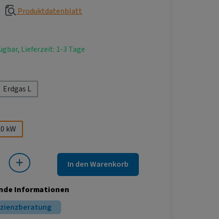
Produktdatenblatt
ügbar, Lieferzeit: 1-3 Tage
hlen
Erdgas L
ählen
20 kW
 Gib den gewünschten Wert ein oder benutze die Schaltflächen um die Anza
In den Warenkorb
nde Informationen
izienzberatung