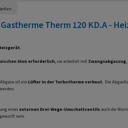
ianten
Gastherme Therm 120 KD.A - Hei
Heizgerät
.
sischen Sinn erforderlich
, sie arbeitet mit
Zwangsabgaszug
,
 Abgase ist ein
Lüfter in der Turbotherme verbaut
. Die Abgasf
 werden.
dung eines
externen Drei-Wege-Umschaltventils
auch die War
 gewollt sein.