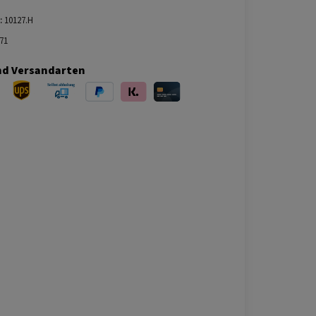
:
10127.H
71
nd Versandarten
ersand
UPS Versand
Selbstabholung
PayPal
Klarna
Kreditkarte
bei Abholung