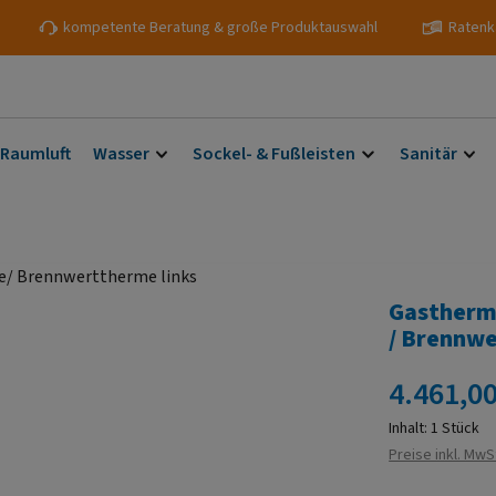
kompetente Beratung & große Produktauswahl
Ratenk
 Raumluft
Wasser
Sockel- & Fußleisten
Sanitär
Gastherm
/ Brennw
Regulärer Prei
4.461,00
Inhalt:
1 Stück
Preise inkl. MwS