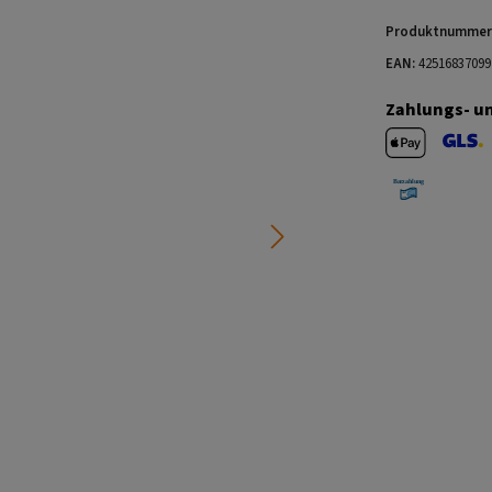
Produktnummer
EAN:
42516837099
Zahlungs- u
Apple Pay
GLS V
Barzahlung 