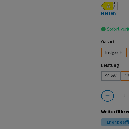
Heizen
Sofort verf
auswä
Gasart
Erdgas H
ausw
Leistung
90 kW
1
Produkt Anzahl:
Weiterführe
Energieeff