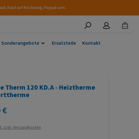
auf, Kauf auf Rechnung, Paypal uvm.
Sonderangebote
Ersatzteile
Kontakt
e Therm 120 KD.A - Heiztherme
erttherme
s:
 €
t. zzgl. Versandkosten