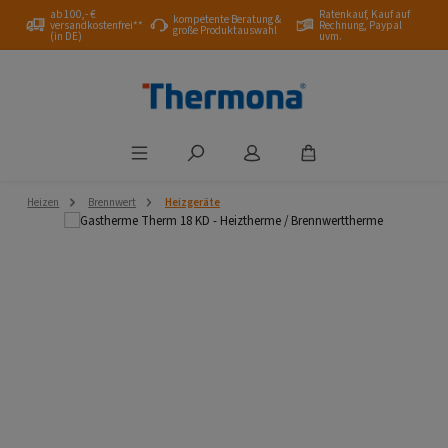
ab 100,- €
Ratenkauf, Kauf auf
Zum Hauptinhalt springen
kompetente Beratung &
versandkostenfrei**
Rechnung, Paypal
große Produktauswahl
(in DE)
uvm.
Heizen
Brennwert
Heizgeräte
Bildergalerie überspringen