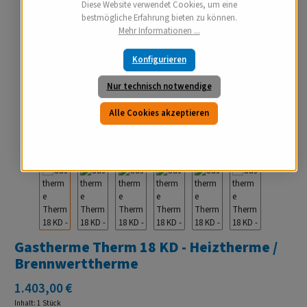
Diese Website verwendet Cookies, um eine
bestmögliche Erfahrung bieten zu können.
Mehr Informationen ...
Konfigurieren
Nur technisch notwendige
Alle Cookies akzeptieren
Gastherme Therm 18 KD - Heiztherme /
Brennwerttherme
Regulärer Preis:
1.403,00 €
Inhalt:
1 Stück