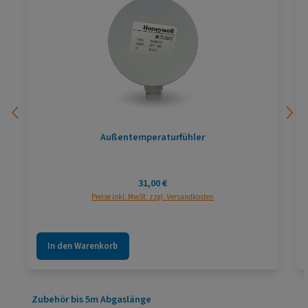
Außentemperaturfühler
Regulärer Preis:
31,00 €
Preise inkl. MwSt. zzgl. Versandkosten
In den Warenkorb
Produktgalerie überspringen
Zubehör bis 5m Abgaslänge