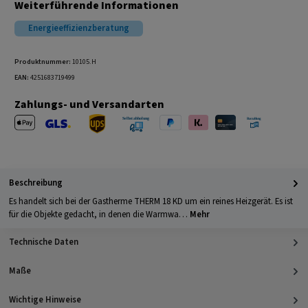
Weiterführende Informationen
Energieeffizienzberatung
Produktnummer:
10105.H
EAN:
4251683719499
Zahlungs- und Versandarten
Apple Pay
PayPal
Klarna
Kreditkarte
Barzahlung 
GLS Versand
UPS Versand
Selbstabholung
Beschreibung
Es handelt sich bei der Gastherme THERM 18 KD um ein reines Heizgerät. Es ist
für die Objekte gedacht, in denen die Warmwa…
Mehr
Technische Daten
Maße
Wichtige Hinweise