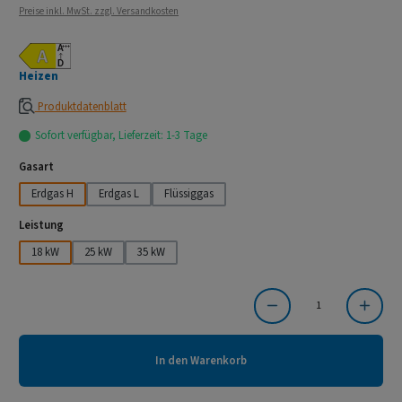
Preise inkl. MwSt. zzgl. Versandkosten
Heizen
Produktdatenblatt
Sofort verfügbar, Lieferzeit: 1-3 Tage
auswählen
Gasart
Erdgas H
Erdgas L
Flüssiggas
auswählen
Leistung
18 kW
25 kW
35 kW
Produkt Anzahl: Gib den gewünschten Wert ein oder benutze die Schaltflächen um die Anzahl
In den Warenkorb