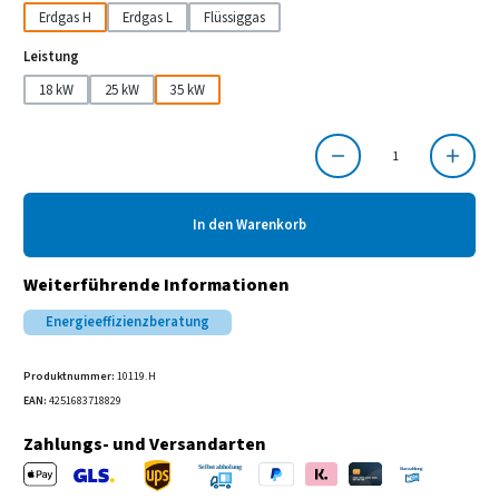
Erdgas H
Erdgas L
Flüssiggas
auswählen
Leistung
18 kW
25 kW
35 kW
Produkt Anzahl: Gib den gewünschten Wert ein oder benutze die Schaltflächen um die Anzahl
In den Warenkorb
Weiterführende Informationen
Energieeffizienzberatung
Produktnummer:
10119.H
EAN:
4251683718829
Zahlungs- und Versandarten