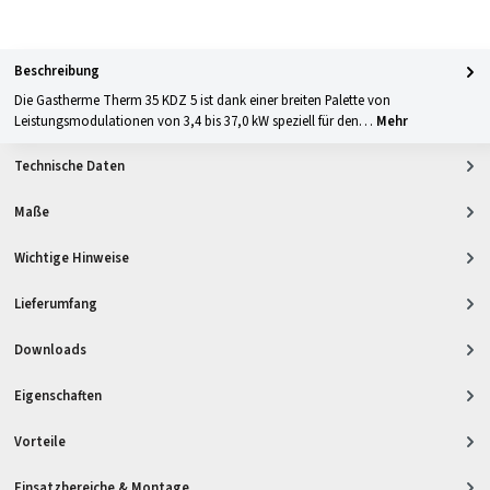
Apple Pay
PayPal
Klarna
Kreditkarte
Barzahlung 
GLS Versand
UPS Versand
Selbstabholung
Beschreibung
Die Gastherme Therm 35 KDZ 5 ist dank einer breiten Palette von
Leistungsmodulationen von 3,4 bis 37,0 kW speziell für den…
Mehr
Technische Daten
Maße
Wichtige Hinweise
Lieferumfang
Downloads
Eigenschaften
Vorteile
Einsatzbereiche & Montage