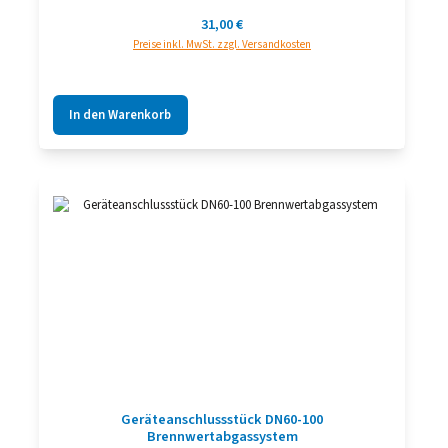
Regulärer Preis:
31,00 €
Preise inkl. MwSt. zzgl. Versandkosten
In den Warenkorb
Geräteanschlussstück DN60-100
Brennwertabgassystem