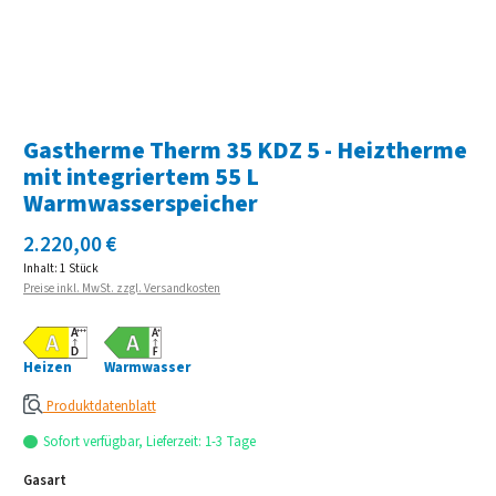
Gastherme Therm 35 KDZ 5 - Heiztherme
mit integriertem 55 L
Warmwasserspeicher
Regulärer Preis:
2.220,00 €
Inhalt:
1 Stück
Preise inkl. MwSt. zzgl. Versandkosten
Heizen
Warmwasser
Produktdatenblatt
Sofort verfügbar, Lieferzeit: 1-3 Tage
auswählen
Gasart