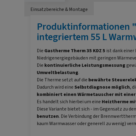
Einsatzbereiche & Montage
Produktinformationen "
integriertem 55 L Warm
Die
Gastherme
Therm
35 KDZ 5
ist dank einer
Niedrigenergiegebäuden mit geringen Wärmeve
Die
kontinuierliche Leistungsmessung
gewä
Umweltbelastung
.
Die Therme setzt auf die
bewährte Steuerele
Dadurch wird eine
Selbstdiagnose möglich
, 
kombiniert einen Wärmetauscher mit eine
Es handelt sich hierbei um eine
Heiztherme mi
Diese Variante bietet sich - im Gegensatz zu d
benutzen
. Die Verbindung der Brennwertther
kaum Warmwasser oder generell zu wenig) ver