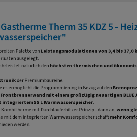
Gastherme Therm 35 KDZ 5 - Hei
wasserspeicher"
 breiten Palette von
Leistungsmodulationen von 3,4 bis 37,0 
rlusten ausgelegt.
hrleistet natürlich den
höchsten thermischen und ökonomisc
ktronik
der Premiumbaureihe.
die es ermöglicht die Programmierung in Bezug auf den
Brennproz
r Frontbrennerwand mit einem großzügig neuartigen BLUE
t integriertem 55 L Warmwasserspeicher
.
en Kombitherme mit Durchlauferhitzer Prinzip - dann an,
wenn gle
me mit dem integrierten Warmwasserspeicher schafft
mehr Komf
mieden werden.