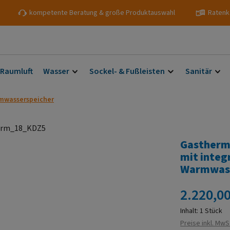
kompetente Beratung & große Produktauswahl
Ratenk
 Raumluft
Wasser
Sockel- & Fußleisten
Sanitär
rmwasserspeicher
Gastherm
mit integ
Warmwass
Regulärer Prei
2.220,00
Inhalt:
1 Stück
Preise inkl. MwS