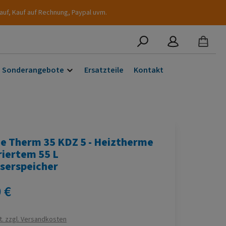
auf, Kauf auf Rechnung, Paypal uvm.
Sonderangebote
Ersatzteile
Kontakt
e Therm 35 KDZ 5 - Heiztherme
riertem 55 L
erspeicher
s:
 €
t. zzgl. Versandkosten