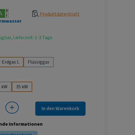
Produktdatenblatt
rmwasser
ügbar, Lieferzeit: 1-3 Tage
hlen
Erdgas L
Flüssiggas
ählen
5 kW
35 kW
 Gib den gewünschten Wert ein oder benutze die Schaltflächen um die Anza
In den Warenkorb
nde Informationen