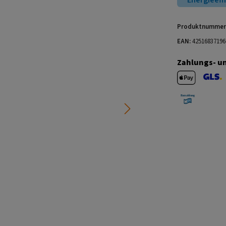
Energieeff
Produktnummer
EAN:
42516837196
Zahlungs- u
Apple Pay
GLS V
Barzahlung 