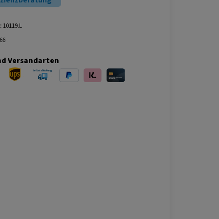
izienzberatung
:
10119.L
66
nd Versandarten
ersand
UPS Versand
Selbstabholung
PayPal
Klarna
Kreditkarte
bei Abholung