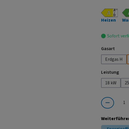
Heizen
Wa
Sofort verf
auswä
Gasart
Erdgas H
ausw
Leistung
18 kW
2
Produkt Anzahl:
Weiterführe