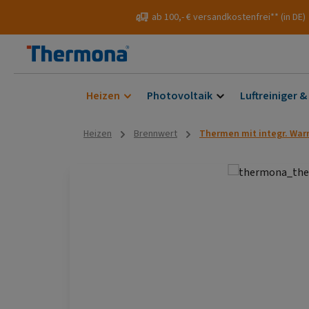
 Hauptinhalt springen
Zur Suche springen
Zur Hauptnavigation springen
ab 100,- € versandkostenfrei** (in DE)
Heizen
Photovoltaik
Luftreiniger &
Heizen
Brennwert
Thermen mit integr. Wa
Bildergalerie überspringen