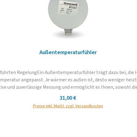
Außentemperaturfühler
hrten RegelungEin Außentemperaturfühler trägt dazu bei, die He
peratur angepasst. Je wärmer es außen ist, desto weniger heizt d
zise und zuverlässige Messung und ermöglicht es Ihnen, sowohl die
e wichtige Komponente für moderne Heizungssysteme, die darauf a
Regulärer Preis:
31,00 €
s robust und wetterfest, sodass er in verschiedenen Umgebungen ei
Preise inkl. MwSt. zzgl. Versandkosten
tiblen Honeywell-Thermostaten
und allen Temperatursteuerungssystemen verbunden werden.