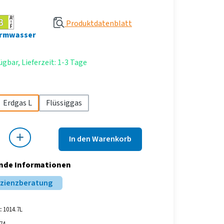
Produktdatenblatt
rmwasser
ügbar, Lieferzeit: 1-3 Tage
hlen
Erdgas L
Flüssiggas
 Gib den gewünschten Wert ein oder benutze die Schaltflächen um die Anza
In den Warenkorb
nde Informationen
izienzberatung
:
1014.7L
74