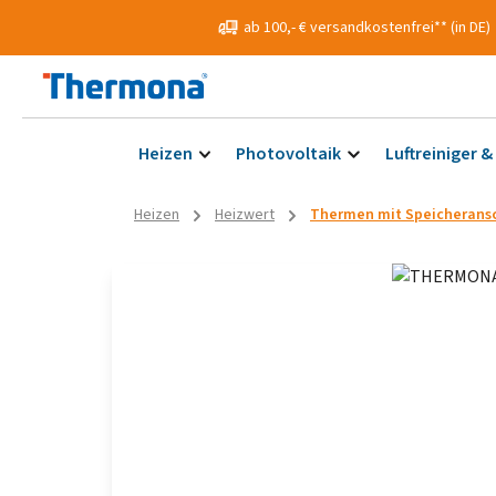
 Hauptinhalt springen
Zur Suche springen
Zur Hauptnavigation springen
ab 100,- € versandkostenfrei** (in DE)
Heizen
Photovoltaik
Luftreiniger &
Heizen
Heizwert
Thermen mit Speicheransc
Bildergalerie überspringen