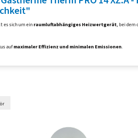
Gastherme Therm PRO 14 XZ.A - 
chkeit"
t es sich um ein
raumluftabhängiges Heizwertgerät
, bei dem
kus auf
maximaler Effizienz und minimalen Emissionen
.
ör