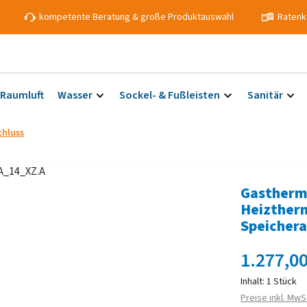
kompetente Beratung & große Produktauswahl
Ratenk
 Raumluft
Wasser
Sockel- & Fußleisten
Sanitär
hluss
Gastherm
Heizther
Speichera
Regulärer Prei
1.277,00
Inhalt:
1 Stück
Preise inkl. MwS