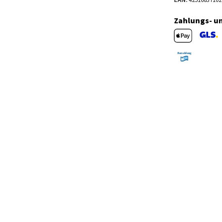
Zahlungs- u
Apple Pay
GLS V
Barzahlung 