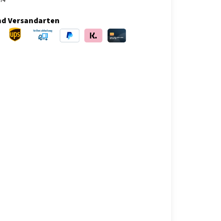
nd Versandarten
ersand
UPS Versand
Selbstabholung
PayPal
Klarna
Kreditkarte
bei Abholung