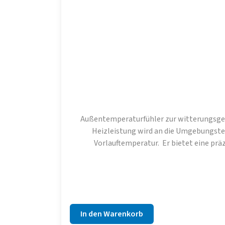
Außentemperaturfühler zur witterungsgefü
Heizleistung wird an die Umgebungstem
Vorlauftemperatur. Er bietet eine prä
Außentemperatur zu liefern. Dies ist ein
kosteneffizient zu arbeiten. Er ist besonder
den Einsatz in Wohn- und Gewerbegebäuden geeignet . Der Sensor ist einfach zu installieren und kann nahtlos mit kompa
In den Warenkorb