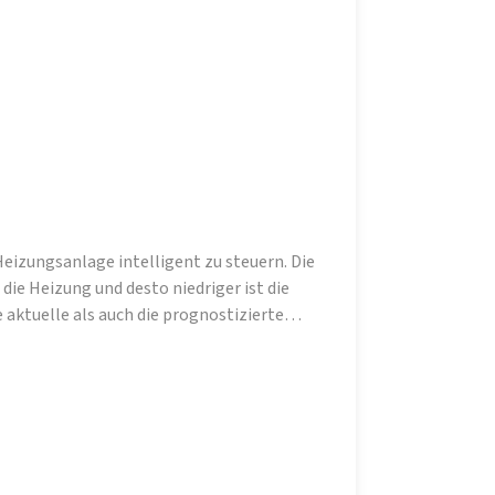
izungsanlage intelligent zu steuern. Die
ie Heizung und desto niedriger ist die
 aktuelle als auch die prognostizierte
bzielen, sowohl umweltfreundlich als auch
ngesetzt werden kann und ist somit ideal für