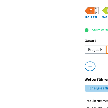
Heizen
Wa
Sofort verf
auswä
Gasart
Erdgas H
Produkt Anzahl:
Weiterführe
Energieeff
Produktnummer
EAN:
42516837102