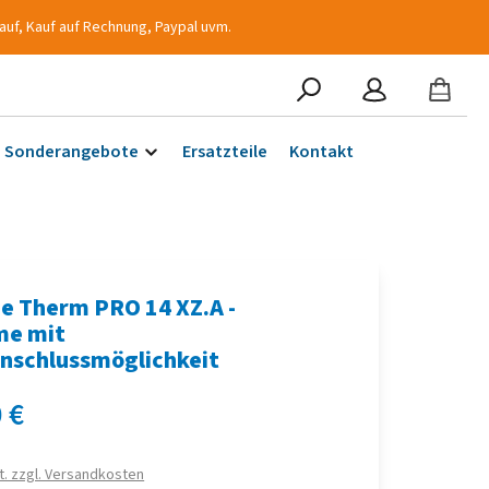
auf, Kauf auf Rechnung, Paypal uvm.
Sonderangebote
Ersatzteile
Kontakt
e Therm PRO 14 XZ.A -
me mit
nschlussmöglichkeit
s:
 €
t. zzgl. Versandkosten