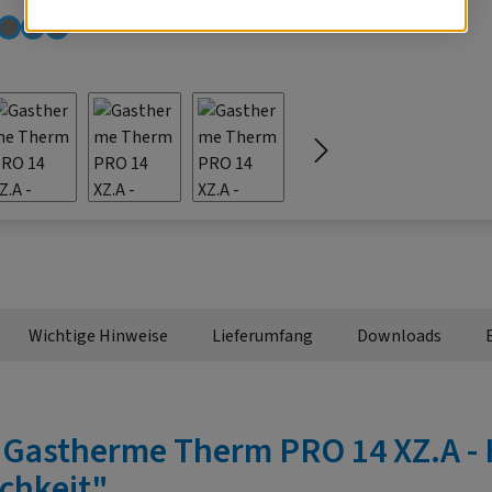
Wichtige Hinweise
Lieferumfang
Downloads
Gastherme Therm PRO 14 XZ.A - 
chkeit"