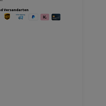
nd Versandarten
ersand
UPS Versand
Selbstabholung
PayPal
Klarna
Kreditkarte
bei Abholung