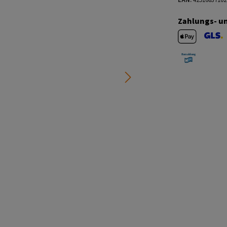
Zahlungs- u
Apple Pay
GLS V
Barzahlung 