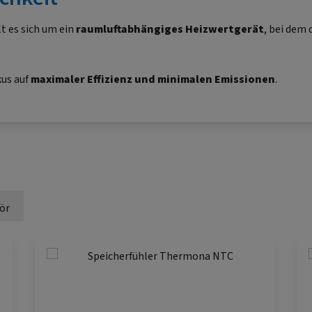
t es sich um ein
raumluftabhängiges Heizwertgerät
, bei dem
kus auf
maximaler Effizienz und minimalen Emissionen
.
ör