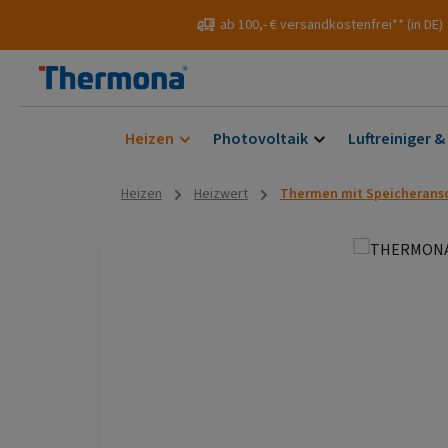
 Hauptinhalt springen
Zur Suche springen
Zur Hauptnavigation springen
ab 100,- € versandkostenfrei** (in DE)
Heizen
Photovoltaik
Luftreiniger &
Heizen
Heizwert
Thermen mit Speicheransc
Bildergalerie überspringen