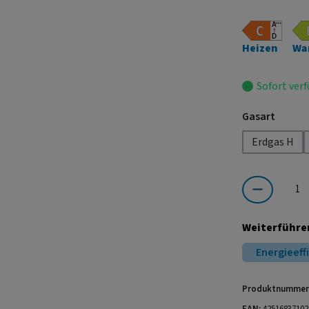
Heizen
Wa
Sofort verf
auswä
Gasart
Erdgas H
Produkt Anzahl:
Weiterführe
Energieeff
Produktnummer
EAN:
42516837102