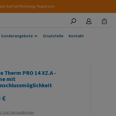
auf, Kauf auf Rechnung, Paypal uvm.
Sonderangebote
Ersatzteile
Kontakt
e Therm PRO 14 XZ.A -
me mit
nschlussmöglichkeit
s:
 €
t. zzgl. Versandkosten