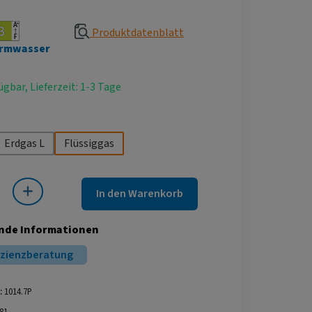
Produktdatenblatt
rmwasser
ügbar, Lieferzeit: 1-3 Tage
hlen
Erdgas L
Flüssiggas
 Gib den gewünschten Wert ein oder benutze die Schaltflächen um die Anza
In den Warenkorb
nde Informationen
izienzberatung
:
1014.7P
81