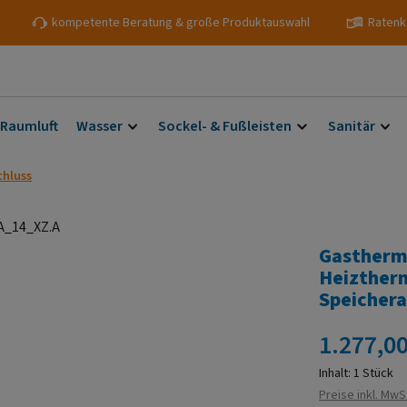
kompetente Beratung & große Produktauswahl
Ratenk
 Raumluft
Wasser
Sockel- & Fußleisten
Sanitär
hluss
Gastherm
Heizther
Speichera
Regulärer Prei
1.277,00
Inhalt:
1 Stück
Preise inkl. MwS