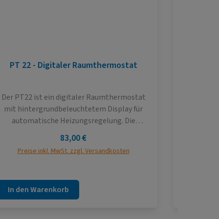
PT 22 - Digitaler Raumthermostat
Anschl
Der PT22 ist ein digitaler Raumthermostat
Ein An
mit hintergrundbeleuchtetem Display für
Speicherans
automatische Heizungsregelung. Die
Heizun
Hauptvorteile von PT22 ist schnelle
verwendet
Regulärer Preis:
83,00 €
Änderung der Solltemperatur mit nur einer
einem Wa
Preise inkl. MwSt. zzgl. Versandkosten
Preise
Umdrehung des Knopfes und Möglichkeit der
Wochenprogrammmierung mit 6
Temperaturänderungen pro Tag.
In den Warenkorb
In den 