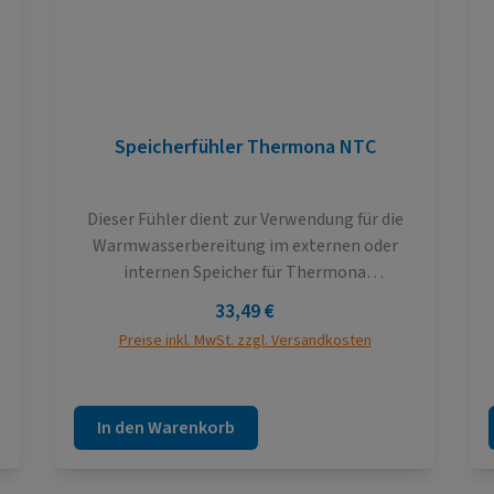
Speicherfühler Thermona NTC
Dieser Fühler dient zur Verwendung für die
Warmwasserbereitung im externen oder
internen Speicher für Thermona
Gasbrennwertthermen (Optimum und
Regulärer Preis:
33,49 €
Premium) und als Vorlauffühler für die
Preise inkl. MwSt. zzgl. Versandkosten
Elektrothermen Therm EL (außer ELN). Für
die Thermona Heizwertgeräte muss der
Artikel 210737 verwendet werden. Außerdem
In den Warenkorb
d
kann er als Fühler für externes Zubehör
verwendet werden.