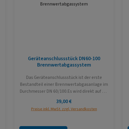
Geräteanschlussstück DN60-100
Brennwertabgassystem
Das Geräteanschlussstück ist der erste
Bestandteil einer Brennwertabgasanlage im
Durchmesser DN 60/100.Es wird direkt auf der
Therme installiert. Das Bauteil enthält
Regulärer Preis:
39,00 €
bereits einen Anschluss für Abgas- und
Preise inkl. MwSt. zzgl. Versandkosten
Frischluftmessungen.