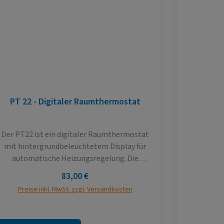
PT 22 - Digitaler Raumthermostat
Ansc
Der PT22 ist ein digitaler Raumthermostat
Ein Ans
mit hintergrundbeleuchtetem Display für
Zubehör, 
automatische Heizungsregelung. Die
Komb
Hauptvorteile von PT22 ist schnelle
Warmwas
Regulärer Preis:
83,00 €
Änderung der Solltemperatur mit nur einer
Kombither
Preise inkl. MwSt. zzgl. Versandkosten
Preise
Umdrehung des Knopfes und Möglichkeit der
für di
Wochenprogrammmierung mit 6
Bereitste
Temperaturänderungen pro Tag.