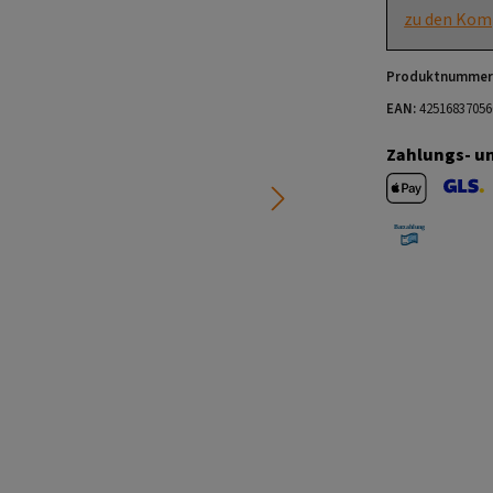
zu den Kom
Produktnummer
EAN:
42516837056
Zahlungs- u
Apple Pay
GLS V
Barzahlung 