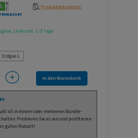
Produktdatenblatt
rmwasser
ügbar, Lieferzeit: 1-3 Tage
hlen
Erdgas L
 Gib den gewünschten Wert ein oder benutze die Schaltflächen um die Anza
In den Warenkorb
es
ukt ist in einem oder mehreren Bundle-
halten. Probieren Sie es aus und profitieren
em guten Rabatt!