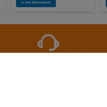
In den Warenkorb
d
kompetente Beratung & große Produktauswahl
gs- und Versandarten
Unsere Vorteile
Kostenloser Versand ab 10