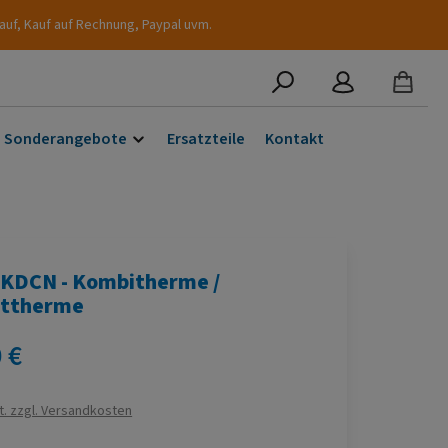
auf, Kauf auf Rechnung, Paypal uvm.
Sonderangebote
Ersatzteile
Kontakt
 KDCN - Kombitherme /
ttherme
s:
 €
t. zzgl. Versandkosten