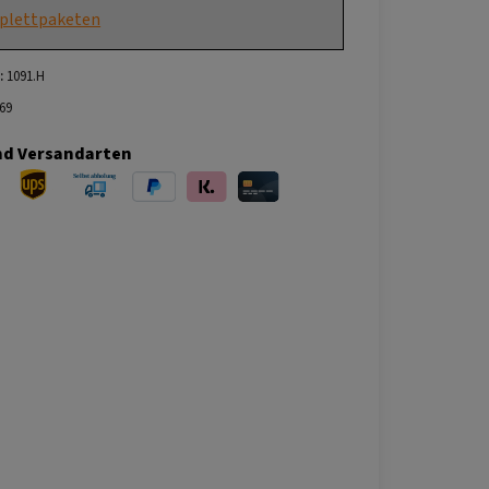
plettpaketen
:
1091.H
69
nd Versandarten
ersand
UPS Versand
Selbstabholung
PayPal
Klarna
Kreditkarte
bei Abholung