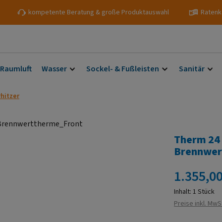
kompetente Beratung & große Produktauswahl
Ratenk
 Raumluft
Wasser
Sockel- & Fußleisten
Sanitär
hitzer
Therm 24
Brennwer
Regulärer Prei
1.355,00
Inhalt:
1 Stück
Preise inkl. MwS