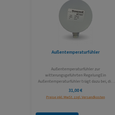
Außentemperaturfühler
Außentemperaturfühler zur
witterungsgeführten RegelungEin
Außentemperaturfühler trägt dazu bei, die
Heizungsanlage intelligent zu steuern. Die
Regulärer Preis:
31,00 €
Heizleistung wird an die
Preise inkl. MwSt. zzgl. Versandkosten
Umgebungstemperatur angepasst. Je
wärmer es außen ist, desto weniger heizt die
Heizung und desto niedriger ist die