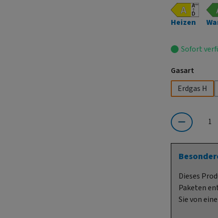
Heizen
Wa
Sofort verf
auswä
Gasart
Erdgas H
Produkt Anzahl:
Besonder
Dieses Prod
Paketen ent
Sie von ein