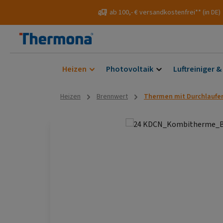
 Hauptinhalt springen
Zur Suche springen
Zur Hauptnavigation springen
ab 100,- € versandkostenfrei** (in DE)
Heizen
Photovoltaik
Luftreiniger &
Heizen
Brennwert
Thermen mit Durchlaufer
Bildergalerie überspringen