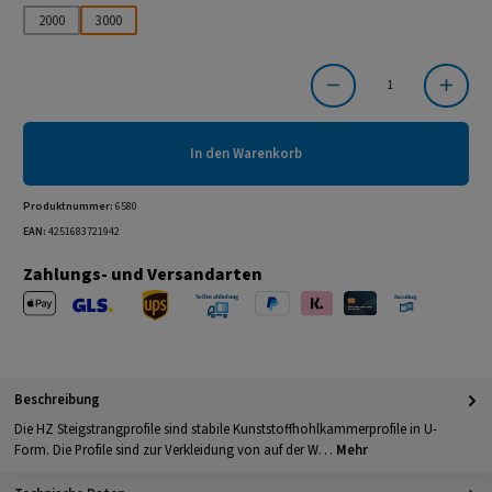
2000
3000
Produkt Anzahl: Gib den gewünschten Wert ein oder benutze die Schaltflächen um die Anzahl
In den Warenkorb
Produktnummer:
6580
EAN:
4251683721942
Zahlungs- und Versandarten
Apple Pay
PayPal
Klarna
Kreditkarte
Barzahlung 
GLS Versand
UPS Versand
Selbstabholung
Beschreibung
Die HZ Steigstrangprofile sind stabile Kunststoffhohlkammerprofile in U-
Form. Die Profile sind zur Verkleidung von auf der W…
Mehr