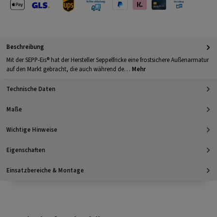
Apple Pay
PayPal
Klarna
Kreditkarte
Barzahlung 
GLS Versand
UPS Versand
Selbstabholung
Beschreibung
Mit der SEPP-Eis® hat der Hersteller Seppelfricke eine frostsichere Außenarmatur
auf den Markt gebracht, die auch während de…
Mehr
Technische Daten
Maße
Wichtige Hinweise
Eigenschaften
Einsatzbereiche & Montage