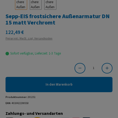
Sepp-EIS frostsichere Außenarmatur DN
15 matt Verchromt
Regulärer Preis:
122,49 €
Preise inkl. MwSt. zzgl. Versandkosten
Sofort verfügbar, Lieferzeit: 1-3 Tage
Produkt Anzahl: Gib den gewünschten Wert ein oder benutze die Schaltflächen um die Anzahl
In den Warenkorb
Produktnummer:
201251
EAN:
4018422298550
Zahlungs- und Versandarten