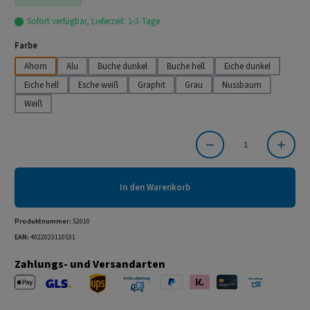
Sofort verfügbar, Lieferzeit: 1-3 Tage
auswählen
Farbe
Ahorn
Alu
Buche dunkel
Buche hell
Eiche dunkel
Eiche hell
Esche weiß
Graphit
Grau
Nussbaum
Weiß
Produkt Anzahl: Gib den gewünschten Wert ein oder benutze die Schaltflächen um die Anzahl
In den Warenkorb
Produktnummer:
52010
EAN:
4022023110531
Zahlungs- und Versandarten
Apple Pay
PayPal
Klarna
Kreditkarte
Barzahlung 
GLS Versand
UPS Versand
Selbstabholung