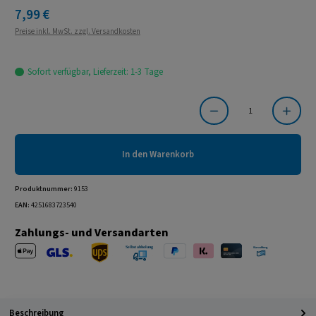
Regulärer Preis:
7,99 €
Preise inkl. MwSt. zzgl. Versandkosten
Sofort verfügbar, Lieferzeit: 1-3 Tage
Produkt Anzahl: Gib den gewünschten Wert ein oder benutze die Schaltflächen um die Anzahl
In den Warenkorb
Produktnummer:
9153
EAN:
4251683723540
Zahlungs- und Versandarten
Apple Pay
PayPal
Klarna
Kreditkarte
Barzahlung 
GLS Versand
UPS Versand
Selbstabholung
Beschreibung