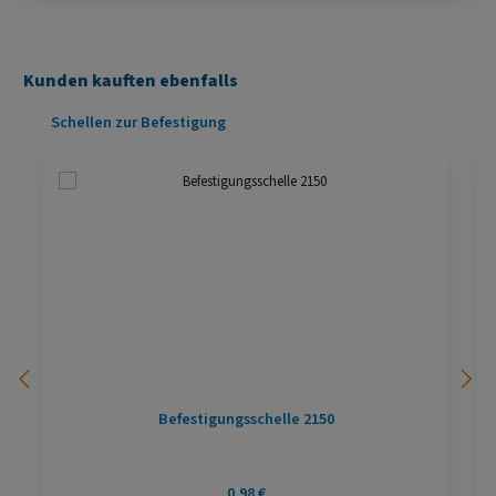
Kunden kauften ebenfalls
Produktgalerie überspringen
Schellen zur Befestigung
Befestigungsschelle 2150
Regulärer Preis:
0,98 €