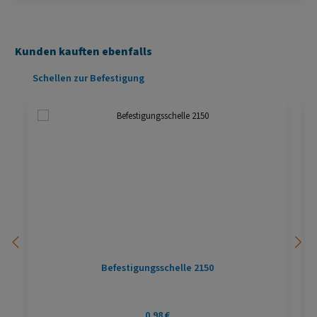
Kunden kauften ebenfalls
Produktgalerie überspringen
Schellen zur Befestigung
Befestigungsschelle 2150
Regulärer Preis:
0,98 €