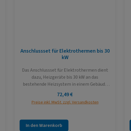
Anschlussset für Elektrothermen bis 30
kW
Das Anschlussset für Elektrothermen dient
dazu, Heizgeräte bis 30 kW an das
bestehende Heizsystem in einem Gebäude
anzuschließen. Dieses Set ist speziell
Regulärer Preis:
72,49 €
zusammengestellt, um eine reibungslose
Preise inkl. MwSt. zzgl. Versandkosten
Installation und einen effizienten Betrieb der
Therme sicherzustellen.
In den Warenkorb
d