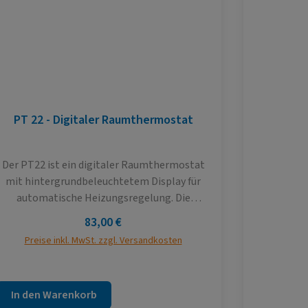
PT 22 - Digitaler Raumthermostat
M
Schlamm
Der PT22 ist ein digitaler Raumthermostat
Der 
mit hintergrundbeleuchtetem Display für
Schlam
automatische Heizungsregelung. Die
m
Hauptvorteile von PT22 ist schnelle
Filtrations
Regulärer Preis:
83,00 €
Änderung der Solltemperatur mit nur einer
und verti
Preise inkl. MwSt. zzgl. Versandkosten
Preise
Umdrehung des Knopfes und Möglichkeit der
des Wärmee
Wochenprogrammmierung mit 6
mit e
Temperaturänderungen pro Tag.
ausger
In den Warenkorb
optim