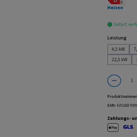
Heizen
Sofort verf
ausw
Leistung
4,5 kW
7
22,5 kW
Produkt Anzahl:
Produktnummer
EAN:
42516837009
Zahlungs- u
Apple Pay
GLS V