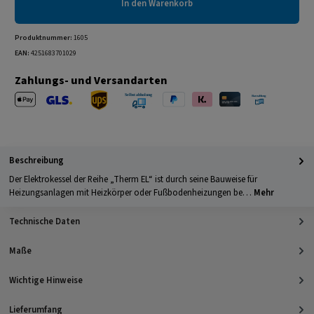
In den Warenkorb
Produktnummer:
1605
EAN:
4251683701029
Zahlungs- und Versandarten
Apple Pay
PayPal
Klarna
Kreditkarte
Barzahlung 
GLS Versand
UPS Versand
Selbstabholung
Beschreibung
Der Elektrokessel der Reihe „Therm EL“ ist durch seine Bauweise für
Heizungsanlagen mit Heizkörper oder Fußbodenheizungen be…
Mehr
Technische Daten
Maße
Wichtige Hinweise
Lieferumfang