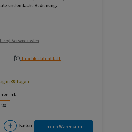
utz und einfache Bedienung.
s:
€
t. zzgl. Versandkosten
Produktdatenblatt
tig in 30 Tagen
auswählen
men in L
80
 Gib den gewünschten Wert ein oder benutze die Schaltflächen um die Anza
Karton
In den Warenkorb