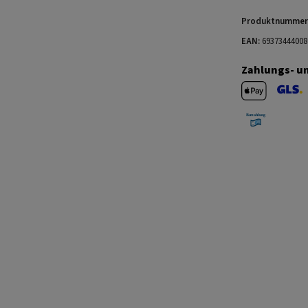
Produktnummer
EAN:
69373444008
Zahlungs- u
Apple Pay
GLS V
Barzahlung 