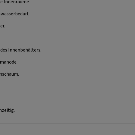
te Innenräume.
mwasserbedarf.
er.
des Innenbehälters.
umanode.
anschaum.
zeitig.