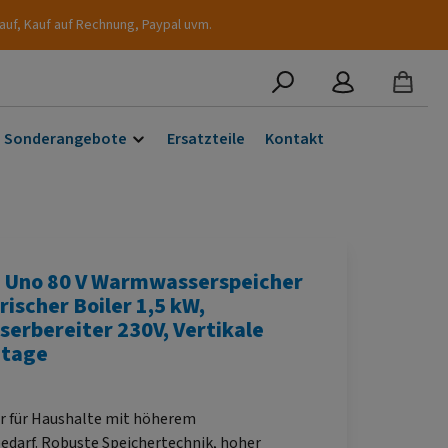
auf, Kauf auf Rechnung, Paypal uvm.
Sonderangebote
Ersatzteile
Kontakt
Uno 80 V Warmwasserspeicher
rischer Boiler 1,5 kW,
rbereiter 230V, Vertikale
tage
er für Haushalte mit höherem
darf. Robuste Speichertechnik, hoher