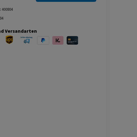
:
400804
04
nd Versandarten
ersand
UPS Versand
Selbstabholung
PayPal
Klarna
Kreditkarte
bei Abholung