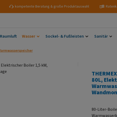
kompetente Beratung & große Produktauswahl
Ratenk
 Raumluft
Wasser
Sockel- & Fußleisten
Sanitär
 Warmwasserspeicher
THERMEX 
80L, Elekt
Warmwasse
Wandmon
80-Liter-Boil
Warmwasserbe