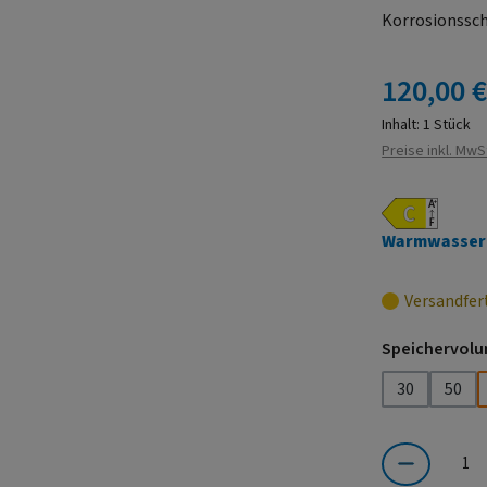
Korrosionssch
Regulärer Prei
120,00 
Inhalt:
1 Stück
Preise inkl. MwS
Warmwasser
Versandfer
Speichervolu
30
50
Produkt Anzahl: