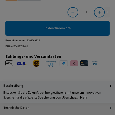
Produkt Anzahl: Gib den gewünschten Wert ein oder benutze die Schaltflächen um die Anzahl
1
In den Warenkorb
Produktnummer:
1103209115
EAN:
4251683722482
Zahlungs- und Versandarten
Apple Pay
PayPal
Klarna
Kreditkarte
Barzahlung 
GLS Versand
UPS Versand
Selbstabholung
Beschreibung
Entdecken Sie die Zukunft der Energieeffizienz mit unserem innovativen
Speicher für die effiziente Speicherung von Überschüs…
Mehr
Technische Daten