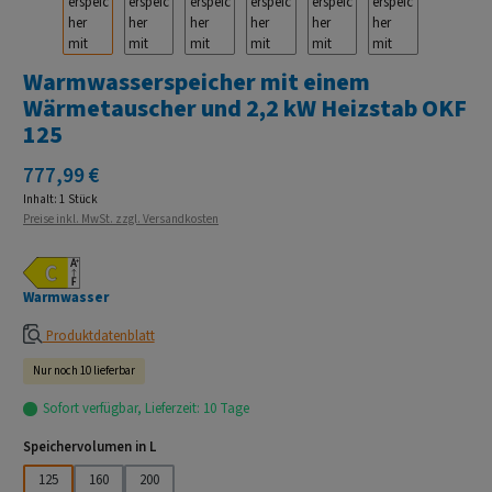
Warmwasserspeicher mit einem
Wärmetauscher und 2,2 kW Heizstab OKF
125
Regulärer Preis:
777,99 €
Inhalt:
1 Stück
Preise inkl. MwSt. zzgl. Versandkosten
Warmwasser
Produktdatenblatt
Nur noch 10 lieferbar
Sofort verfügbar, Lieferzeit: 10 Tage
auswählen
Speichervolumen in L
125
160
200