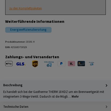
zu den Komplettpaketen
Weiterführende Informationen
Energieeffizienzberatung
Produktnummer:
10106.H
EAN:
4251683719529
Zahlungs- und Versandarten
Apple Pay
PayPal
Klarna
Kreditkarte
Barzahlung 
GLS Versand
UPS Versand
Selbstabholung
Beschreibung
Es handelt sich bei der Gastherme THERM 18 KDZ um ein Brennwertgerät mit
integriertem 3-Wege-Ventil. Dadurch ist die Mögli…
Mehr
Technische Daten