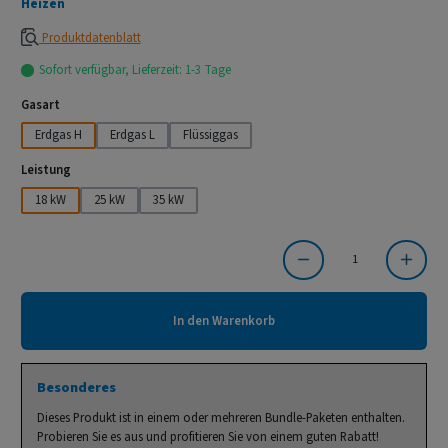
Heizen
Produktdatenblatt
Sofort verfügbar, Lieferzeit: 1-3 Tage
auswählen
Gasart
Erdgas H
Erdgas L
Flüssiggas
auswählen
Leistung
18 kW
25 kW
35 kW
Produkt Anzahl: Gib den gewünschten Wert ein oder benutze die Schaltflächen um die Anzahl
In den Warenkorb
Besonderes
Dieses Produkt ist in einem oder mehreren Bundle-Paketen enthalten.
Probieren Sie es aus und profitieren Sie von einem guten Rabatt!