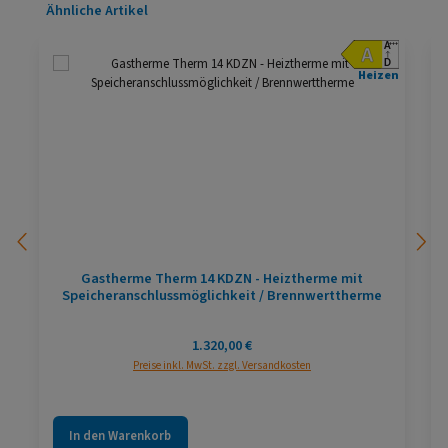
Produktgalerie überspringen
Ähnliche Artikel
Heizen
Gastherme Therm 14 KDZN - Heiztherme mit
Speicheranschlussmöglichkeit / Brennwerttherme
Regulärer Preis:
1.320,00 €
Preise inkl. MwSt. zzgl. Versandkosten
In den Warenkorb