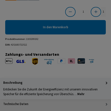
Produkt Anzahl: Gib den gewünschten Wert ein oder benutze die Schaltflächen um die Anzahl
1
In den Warenkorb
Produktnummer:
1103209102
EAN:
4251683722512
Zahlungs- und Versandarten
Apple Pay
PayPal
Klarna
Kreditkarte
Barzahlung 
GLS Versand
UPS Versand
Selbstabholung
Beschreibung
Entdecken Sie die Zukunft der Energieeffizienz mit unserem innovativen
Speicher für die effiziente Speicherung von Überschüs…
Mehr
Technische Daten