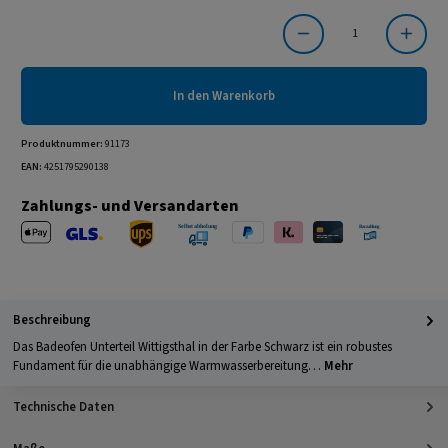
Produkt Anzahl: Gib den gewünschten Wert ein oder benutze die Schaltflächen um die Anzahl
In den Warenkorb
Produktnummer:
91173
EAN:
4251795290138
Zahlungs- und Versandarten
Apple Pay
PayPal
Klarna
Kreditkarte
Barzahlung 
GLS Versand
UPS Versand
Selbstabholung
Beschreibung
Das Badeofen Unterteil Wittigsthal in der Farbe Schwarz ist ein robustes
Fundament für die unabhängige Warmwasserbereitung…
Mehr
Technische Daten