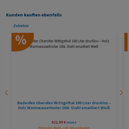
Kunden kauften ebenfalls
Produktgalerie überspringen
Zubehör
%
Badeofen Oberofen Wittigsthal 100 Liter drucklos –
Holz Warmwasserboiler 100L Stahl emailliert Weiß
Verkaufspreis:
622,99 €
Regulärer Preis:
649,99 €
Preise inkl. MwSt. zzgl. Versandkosten