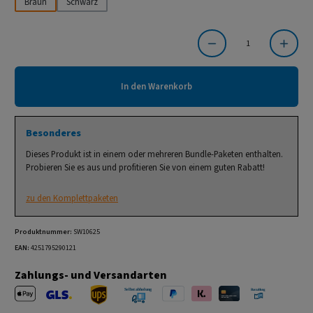
Braun
Schwarz
Produkt Anzahl: Gib den gewünschten Wert ein oder benutze die Schaltflächen um die Anzahl
In den Warenkorb
Besonderes
Dieses Produkt ist in einem oder mehreren Bundle-Paketen enthalten.
Probieren Sie es aus und profitieren Sie von einem guten Rabatt!
zu den Komplettpaketen
Produktnummer:
SW10625
EAN:
4251795290121
Zahlungs- und Versandarten
Apple Pay
PayPal
Klarna
Kreditkarte
Barzahlung 