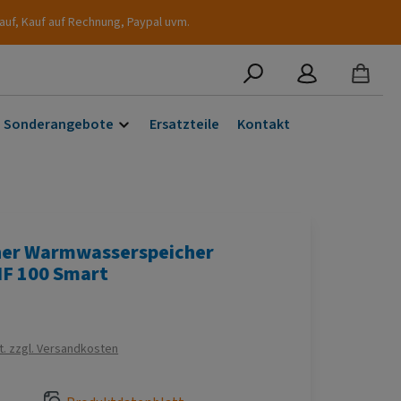
auf, Kauf auf Rechnung, Paypal uvm.
Sonderangebote
Ersatzteile
Kontakt
cher Warmwasserspeicher
IF 100 Smart
s:
€
t. zzgl. Versandkosten