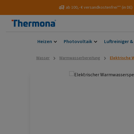
 Hauptinhalt springen
Zur Suche springen
Zur Hauptnavigation springen
ab 100,- € versandkostenfrei** (in DE)
Heizen
Photovoltaik
Luftreiniger &
Wasser
Warmwasserbereitung
Elektrische
Bildergalerie überspringen