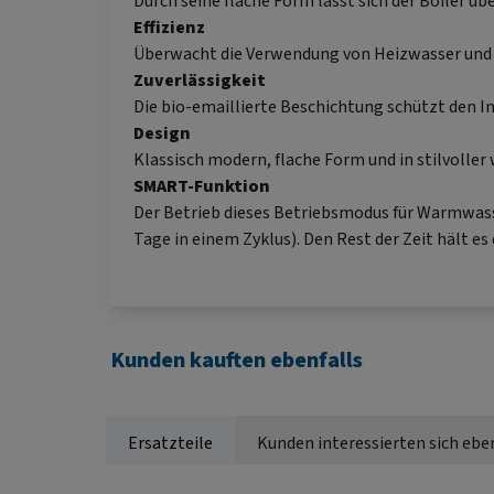
Durch seine flache Form lässt sich der Boiler üb
Effizienz
Überwacht die Verwendung von Heizwasser und 
Zuverlässigkeit
Die bio-emaillierte Beschichtung schützt den
Design
Klassisch modern, flache Form und in stilvoller
SMART-Funktion
Der Betrieb dieses Betriebsmodus für Warmwasse
Tage in einem Zyklus). Den Rest der Zeit hält e
Kunden kauften ebenfalls
Ersatzteile
Kunden interessierten sich eben
Produktgalerie überspringen