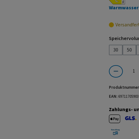
Warmwasser
Versandfer
Speichervolu
30
50
Produkt Anzahl:
Produktnummer
EAN:
69711705903
Zahlungs- u
Apple Pay
GLS V