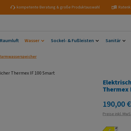
kompetente Beratung & große Produktauswahl
Ratenk
 Raumluft
Wasser
Sockel- & Fußleisten
Sanitär
 Warmwasserspeicher
Elektris
Thermex 
Regulärer Prei
190,00 
Preise inkl. MwS