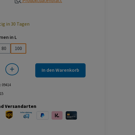
Produktdatenblatt
tig in 30 Tagen
auswählen
men in L
80
100
 Gib den gewünschten Wert ein oder benutze die Schaltflächen um die Anza
In den Warenkorb
:
09414
15
nd Versandarten
ersand
UPS Versand
Selbstabholung
PayPal
Klarna
Kreditkarte