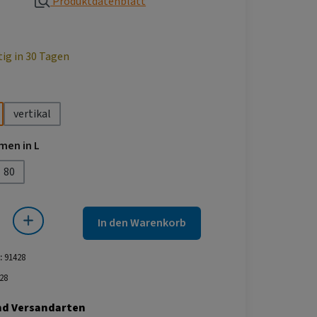
Produktdatenblatt
tig in 30 Tagen
uswählen
vertikal
auswählen
men in L
80
 ist zurzeit nicht verfügbar.)
 Gib den gewünschten Wert ein oder benutze die Schaltflächen um die Anza
In den Warenkorb
:
91428
28
nd Versandarten