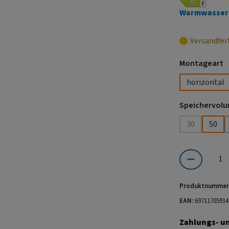
Warmwasser
Versandfer
a
Montageart
horizontal
Speichervolu
30
50
(Diese Option
Produkt Anzahl:
Produktnummer
EAN:
69711705914
Zahlungs- u