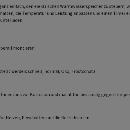
 ganz einfach, den elektrischen Warmwasserspeicher zu steuern, we
schalten, die Temperatur und Leistung anpassen und einen Timer e
runterladen.
 überall montieren.
tellt werden: schnell, normal, Öko, Frostschutz.
en Innentank vor Korrosion und macht Ihn beständig gegen Temp
ür Heizen, Einschalten und die Betriebsarten.