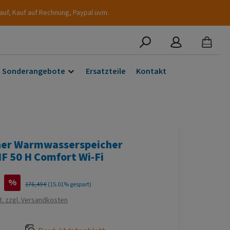
auf, Kauf auf Rechnung, Paypal uvm.
Sonderangebote
Ersatzteile
Kontakt
cher Warmwasserspeicher
F 50 H Comfort Wi-Fi
€
%
Regulärer Preis:
176,49 €
(15.01% gespart)
t. zzgl. Versandkosten