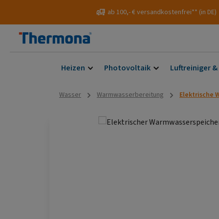
 Hauptinhalt springen
Zur Suche springen
Zur Hauptnavigation springen
ab 100,- € versandkostenfrei** (in DE)
Heizen
Photovoltaik
Luftreiniger &
Wasser
Warmwasserbereitung
Elektrische
Bildergalerie überspringen