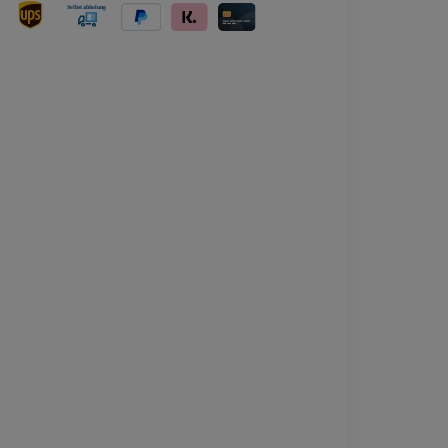
ersand
UPS Versand
Selbstabholung
PayPal
Klarna
Kreditkarte
bei Abholung