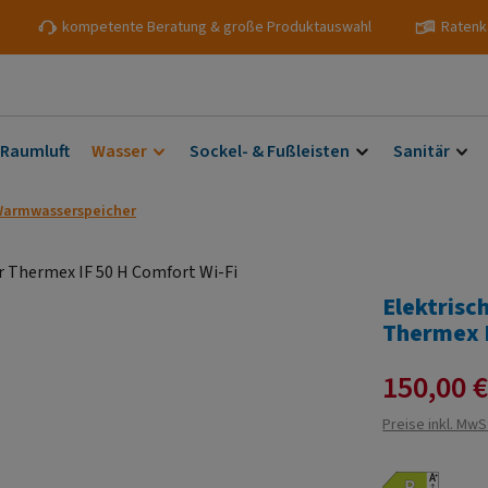
kompetente Beratung & große Produktauswahl
Ratenk
 Raumluft
Wasser
Sockel- & Fußleisten
Sanitär
 Warmwasserspeicher
Elektris
Thermex I
Verkaufspreis:
150,00 
Preise inkl. MwS