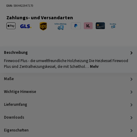
EAN:
5904422947170
Zahlungs- und Versandarten
Apple Pay
PayPal
Klarna
Kreditkarte
Barzahlung 
GLS Versand
UPS Versand
Selbstabholung
Beschreibung
Firewood Plus - die umweltfreundliche Holzheizung Die Heizkessel Firewood
Plus sind Zentralheizungskessel, die mit Scheithol…
Mehr
Maße
Wichtige Hinweise
Lieferumfang
Downloads
Eigenschaften