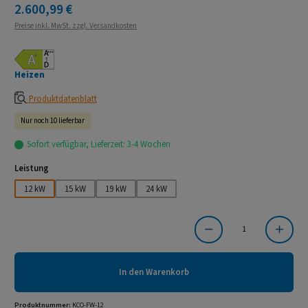
Regulärer Preis:
2.600,99 €
Preise inkl. MwSt. zzgl. Versandkosten
Heizen
Produktdatenblatt
Nur noch 10 lieferbar
Sofort verfügbar, Lieferzeit: 3-4 Wochen
auswählen
Leistung
12 kW
15 kW
19 kW
24 kW
Produkt Anzahl: Gib den gewünschten Wert ein oder benutze die Schaltflächen um die Anzahl
In den Warenkorb
Produktnummer:
KCO-FW-12