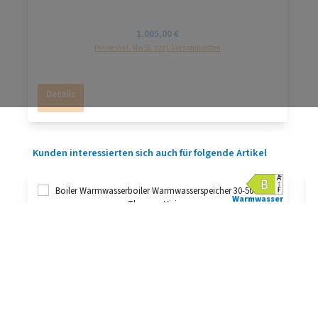
Regulärer Preis:
1.005,00 €
Preise inkl. MwSt. zzgl. Versandkosten
Details
Produktgalerie überspringen
Kunden interessierten sich auch für folgende Artikel
Warmwasser