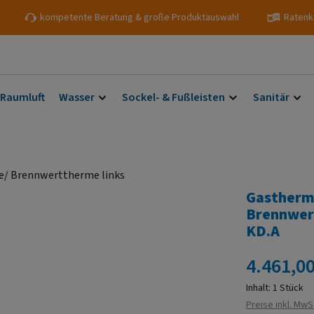
kompetente Beratung & große Produktauswahl
Ratenk
 Raumluft
Wasser
Sockel- & Fußleisten
Sanitär
Gastherm
Brennwer
KD.A
Regulärer Prei
4.461,00
Inhalt:
1 Stück
Preise inkl. MwS