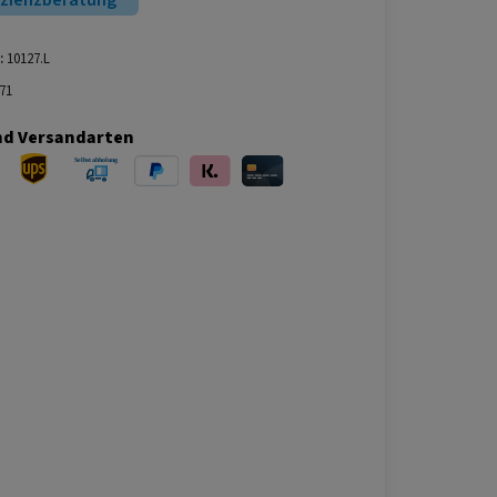
izienzberatung
:
10127.L
71
nd Versandarten
ersand
UPS Versand
Selbstabholung
PayPal
Klarna
Kreditkarte
bei Abholung