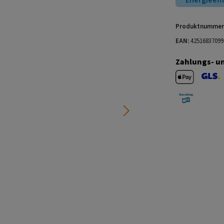
Energieeff
Produktnummer
EAN:
42516837099
Zahlungs- u
Apple Pay
GLS V
Barzahlung 