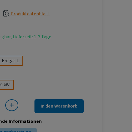
Produktdatenblatt
ügbar, Lieferzeit: 1-3 Tage
hlen
Erdgas L
ählen
20 kW
 Gib den gewünschten Wert ein oder benutze die Schaltflächen um die Anza
In den Warenkorb
nde Informationen