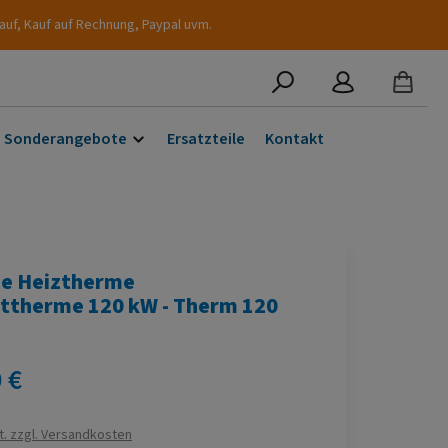
auf, Kauf auf Rechnung, Paypal uvm.
Sonderangebote
Ersatzteile
Kontakt
e Heiztherme
ttherme 120 kW - Therm 120
s:
 €
t. zzgl. Versandkosten