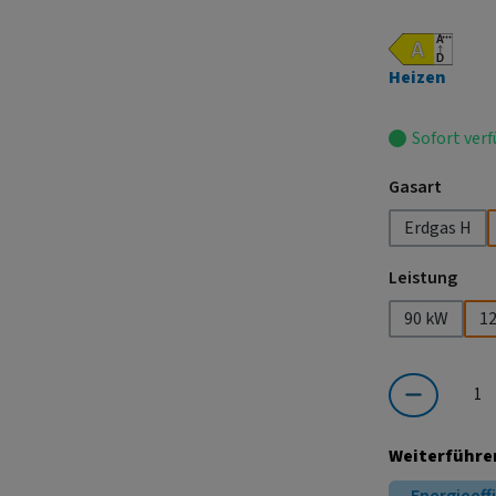
Heizen
Sofort verf
auswä
Gasart
Erdgas H
ausw
Leistung
90 kW
1
Produkt Anzahl:
Weiterführe