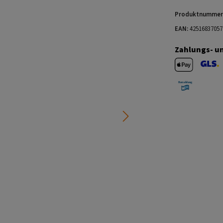
Produktnummer
EAN:
42516837057
Zahlungs- u
Apple Pay
GLS V
Barzahlung 