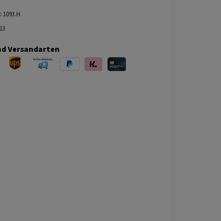
:
1093.H
13
nd Versandarten
ersand
UPS Versand
Selbstabholung
PayPal
Klarna
Kreditkarte
bei Abholung