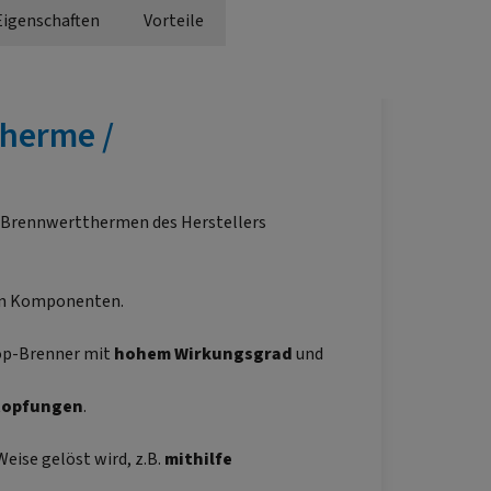
Eigenschaften
Vorteile
herme /
 Brennwertthermen des Herstellers
en Komponenten.
op-Brenner mit
hohem Wirkungsgrad
und
topfungen
.
eise gelöst wird, z.B.
mithilfe