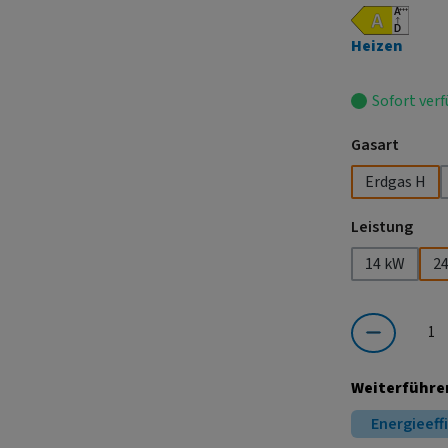
Heizen
Sofort verf
auswä
Gasart
Erdgas H
ausw
Leistung
14 kW
2
Produkt Anzahl:
Weiterführe
Energieeff