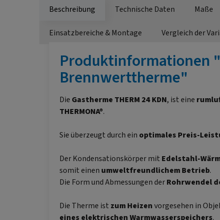
Beschreibung
Technische Daten
Maße
Einsatzbereiche & Montage
Vergleich der Var
Produktinformationen 
Brennwerttherme"
Die
Gastherme
THERM 24 KDN
, ist eine
rumlu
THERMONA®
.
Sie überzeugt durch ein
optimales Preis-Leis
Der Kondensationskörper mit
Edelstahl-Wär
somit einen
umweltfreundlichem Betrieb
.
Die Form und Abmessungen der
Rohrwendel d
Die Therme ist
zum Heizen
vorgesehen in Objek
eines elektrischen Warmwasserspeichers
.