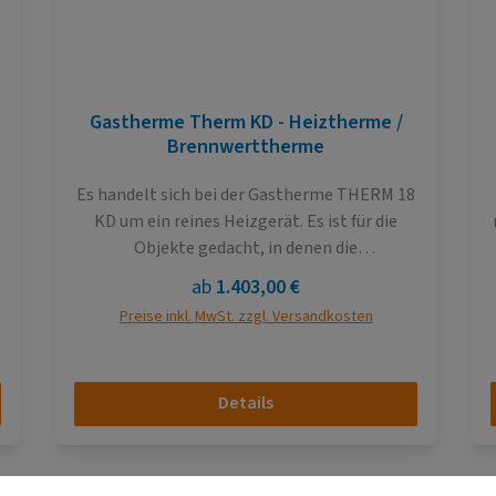
Gastherme Therm KD - Heiztherme /
Brennwerttherme
Es handelt sich bei der Gastherme THERM 18
KD um ein reines Heizgerät. Es ist für die
Objekte gedacht, in denen die
Warmwasseraufbereitung auf eine andere
Regulärer Preis:
ab
1.403,00 €
Weise erfolgt. Z. B. durch elektrische
Preise inkl. MwSt. zzgl. Versandkosten
Warmwasserspeicher. Selbstverständlich
kann man durch die Verwendung eines
externen Drei-Wege-Umschaltventils auch
Details
s
die Warmwasseraufbereitung in einem
externen Warmwasserspeicher ermöglichen,
sollt dies gewollt sein. Die Thermen sind
dank einer breiten Palette von