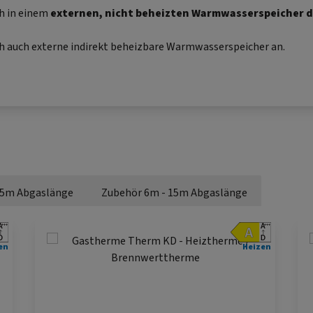
h in einem
externen, nicht beheizten Warmwasserspeicher 
ch auch externe indirekt beheizbare Warmwasserspeicher an.
 5m Abgaslänge
Zubehör 6m - 15m Abgaslänge
en
Heizen