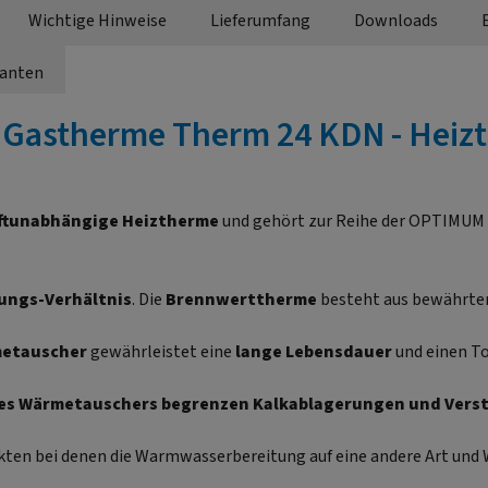
Wichtige Hinweise
Lieferumfang
Downloads
ianten
"Gastherme Therm 24 KDN - Heizt
ftunabhängige Heiztherme
und gehört zur Reihe der OPTIMUM
tungs-Verhältnis
. Die
Brennwerttherme
besteht aus bewährt
metauscher
gewährleistet eine
lange Lebensdauer
und einen T
es Wärmetauschers begrenzen Kalkablagerungen und Vers
ten bei denen die Warmwasserbereitung auf eine andere Art und W