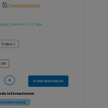
Produktdatenblatt
ügbar, Lieferzeit: 1-3 Tage
hlen
Erdgas L
ählen
4 kW
 Gib den gewünschten Wert ein oder benutze die Schaltflächen um die Anza
In den Warenkorb
nde Informationen
izienzberatung