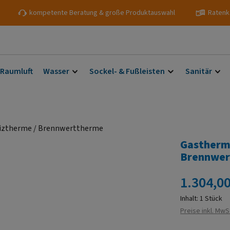
kompetente Beratung & große Produktauswahl
Ratenk
 Raumluft
Wasser
Sockel- & Fußleisten
Sanitär
Gastherm
Brennwer
Regulärer Prei
1.304,00
Inhalt:
1 Stück
Preise inkl. MwS