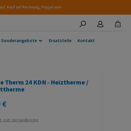
auf, Kauf auf Rechnung, Paypal uvm.
Sonderangebote
Ersatzteile
Kontakt
e Therm 24 KDN - Heiztherme /
ttherme
s:
 €
t. zzgl. Versandkosten