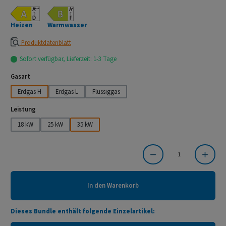
Heizen
Warmwasser
Produktdatenblatt
Sofort verfügbar, Lieferzeit: 1-3 Tage
auswählen
Gasart
Erdgas H
Erdgas L
Flüssiggas
auswählen
Leistung
18 kW
25 kW
35 kW
Produkt Anzahl: Gib den gewünschten Wert ein oder benutze die Schaltflächen um die Anzahl
In den Warenkorb
Dieses Bundle enthält folgende Einzelartikel: