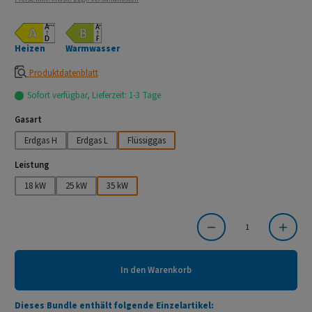
Heizen
Warmwasser
Produktdatenblatt
Sofort verfügbar, Lieferzeit: 1-3 Tage
auswählen
Gasart
Erdgas H
Erdgas L
Flüssiggas
auswählen
Leistung
18 kW
25 kW
35 kW
Produkt Anzahl: Gib den gewünschten Wert ein oder benutze die Schaltflächen um die Anzahl
In den Warenkorb
Dieses Bundle enthält folgende Einzelartikel: