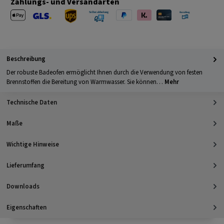
Zahlungs- und Versandarten
Apple Pay
PayPal
Klarna
Kreditkarte
Barzahlung 
GLS Versand
UPS Versand
Selbstabholung
Beschreibung
Der robuste Badeofen ermöglicht Ihnen durch die Verwendung von festen
Brennstoffen die Bereitung von Warmwasser. Sie können…
Mehr
Technische Daten
Maße
Wichtige Hinweise
Lieferumfang
Downloads
Eigenschaften