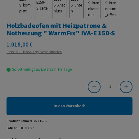
Holzbadeofen mit Heizpatrone &
Notheizung " WarmFix" IVA-E 150-S
Regulärer Preis:
1.018,00 €
Preise inkl. MwSt. zzgl. Versandkosten
Sofort verfügbar, Lieferzeit: 1-3 Tage
Produkt Anzahl: Gib den gewünschten Wert ein oder benutze die Schaltflächen um die Anzahl
In den Warenkorb
Produktnummer:
IVA-E150-S
EAN:
4251683709797