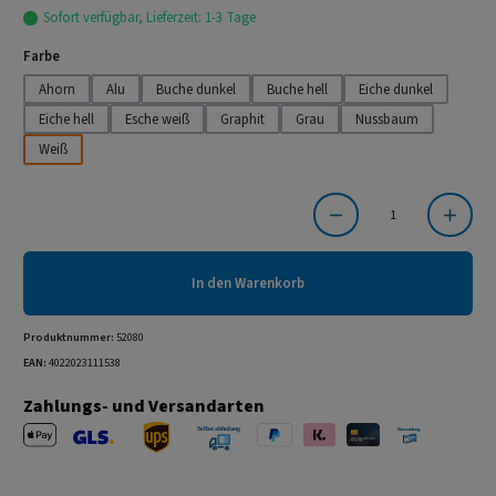
Sofort verfügbar, Lieferzeit: 1-3 Tage
auswählen
Farbe
Ahorn
Alu
Buche dunkel
Buche hell
Eiche dunkel
Eiche hell
Esche weiß
Graphit
Grau
Nussbaum
Weiß
Produkt Anzahl: Gib den gewünschten Wert ein oder benutze die Schaltflächen um die Anzahl
In den Warenkorb
Produktnummer:
52080
EAN:
4022023111538
Zahlungs- und Versandarten
Apple Pay
PayPal
Klarna
Kreditkarte
Barzahlung 
GLS Versand
UPS Versand
Selbstabholung