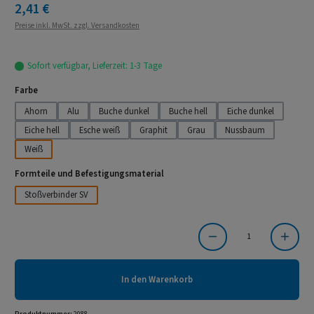
Regulärer Preis:
2,41 €
Preise inkl. MwSt. zzgl. Versandkosten
Sofort verfügbar, Lieferzeit: 1-3 Tage
auswählen
Farbe
Ahorn
Alu
Buche dunkel
Buche hell
Eiche dunkel
Eiche hell
Esche weiß
Graphit
Grau
Nussbaum
Weiß
auswählen
Formteile und Befestigungsmaterial
Stoßverbinder SV
Produkt Anzahl: Gib den gewünschten Wert ein oder benutze die Schaltflächen um die Anzahl
In den Warenkorb