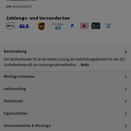
Produktnummer:
2088
EAN:
4022023220513
Zahlungs- und Versandarten
Apple Pay
PayPal
Klarna
Kreditkarte
Barzahlung 
GLS Versand
UPS Versand
Selbstabholung
Beschreibung
Der Stoßverbinder SV ist die ideale Lösung als Verbindungselement für das SLF
Sockelleistenprofil zur Heizungsrohrverkleidun…
Mehr
Wichtige Hinweise
Lieferumfang
Downloads
Eigenschaften
Einsatzbereiche & Montage