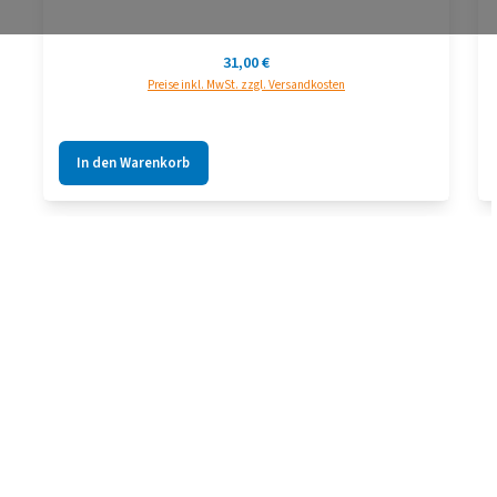
Regulärer Preis:
31,00 €
Preise inkl. MwSt. zzgl. Versandkosten
In den Warenkorb
Produktgalerie überspringen
Zubehör bis 5m Abgaslänge