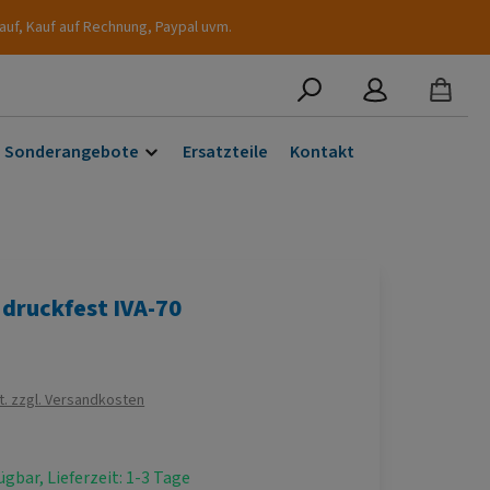
auf, Kauf auf Rechnung, Paypal uvm.
Sonderangebote
Ersatzteile
Kontakt
druckfest IVA-70
s:
€
t. zzgl. Versandkosten
ügbar, Lieferzeit: 1-3 Tage