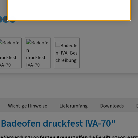
Wichtige Hinweise
Lieferumfang
Downloads
Badeofen druckfest IVA-70"
die Verwendung von
festen Brennstoffen
die Bereitung von war