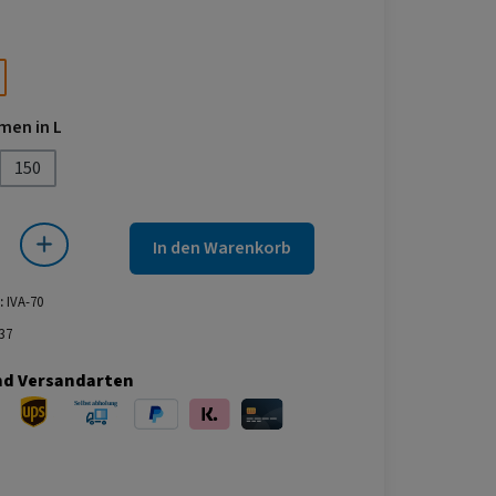
wählen
auswählen
men in L
150
 Gib den gewünschten Wert ein oder benutze die Schaltflächen um die Anza
In den Warenkorb
:
IVA-70
37
nd Versandarten
ersand
UPS Versand
Selbstabholung
PayPal
Klarna
Kreditkarte
bei Abholung