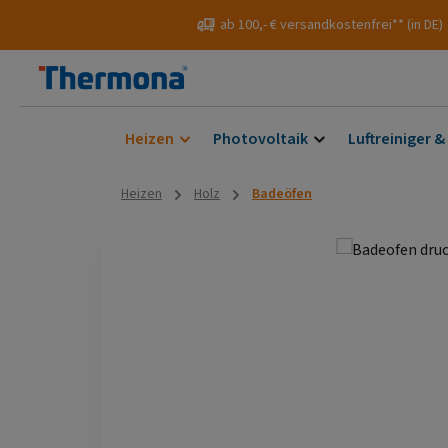
 Hauptinhalt springen
Zur Suche springen
Zur Hauptnavigation springen
ab 100,- € versandkostenfrei** (in DE)
Heizen
Photovoltaik
Luftreiniger &
Heizen
Holz
Badeöfen
Bildergalerie überspringen