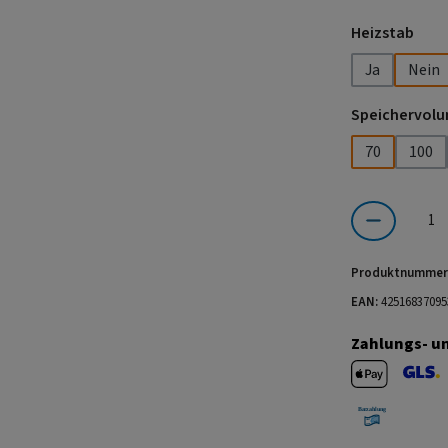
aus
Heizstab
Ja
Nein
Speichervolu
70
100
Produkt Anzahl:
Produktnummer
EAN:
42516837095
Zahlungs- u
Apple Pay
GLS V
Barzahlung 