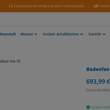
kompetente Beratung & große Produktauswahl
Ratenk
 Raumluft
Wasser
Sockel- & Fußleisten
Sanitär
Badeofen 
Regulärer Prei
693,99 
Preise inkl. MwS
Sofort verf