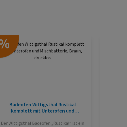
%
Badeofen Wittigsthal Rustikal
E
komplett mit Unterofen und
Wärmetau
Mischbatterie, Braun, drucklos
Der Wittigsthal Badeofen „Rustikal“ ist ein
Der Bade