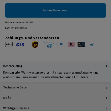
In den Warenkorb
Produktnummer:
842969
EAN:
8028693842969
Zahlungs- und Versandarten
Apple Pay
PayPal
Klarna
Kreditkarte
Barzahlung 
GLS Versand
UPS Versand
Selbstabholung
Beschreibung
Kombinierter Warmwasserspeicher mit integriertem Wärmetauscher und
elektrischem Heizelement. Eine sehr effiziente Lösung für…
Mehr
Technische Daten
Maße
Wichtige Hinweise