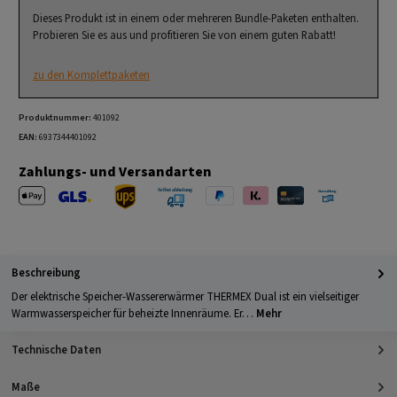
Dieses Produkt ist in einem oder mehreren Bundle-Paketen enthalten.
Probieren Sie es aus und profitieren Sie von einem guten Rabatt!
zu den Komplettpaketen
Produktnummer:
401092
EAN:
6937344401092
Zahlungs- und Versandarten
Apple Pay
PayPal
Klarna
Kreditkarte
Barzahlung 
GLS Versand
UPS Versand
Selbstabholung
Beschreibung
Der elektrische Speicher-Wassererwärmer THERMEX Dual ist ein vielseitiger
Warmwasserspeicher für beheizte Innenräume. Er…
Mehr
Technische Daten
Maße