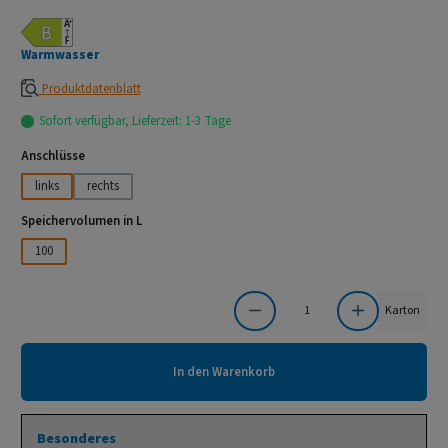
Warmwasser
Produktdatenblatt
Sofort verfügbar, Lieferzeit: 1-3 Tage
auswählen
Anschlüsse
links
rechts
auswählen
Speichervolumen in L
100
Produkt Anzahl: Gib den gewünschten Wert ein oder benutze die Schaltflächen um die Anzahl
Karton
In den Warenkorb
Besonderes