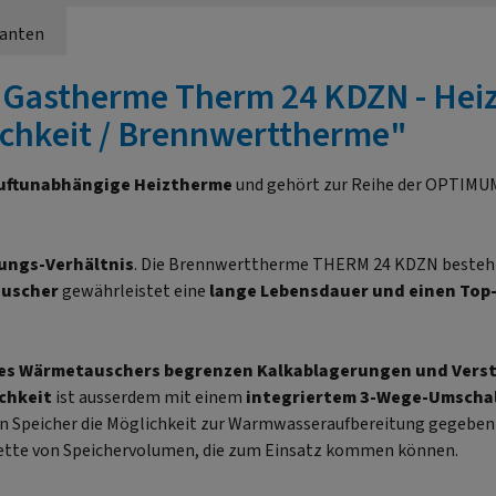
ianten
"Gastherme Therm 24 KDZN - Hei
chkeit / Brennwerttherme"
uftunabhängige Heiztherme
und gehört zur Reihe der OPTIMU
tungs-Verhältnis
. Die Brennwerttherme THERM 24 KDZN besteh
auscher
gewährleistet eine
lange Lebensdauer und einen Top
es Wärmetauschers begrenzen Kalkablagerungen und Vers
chkeit
ist ausserdem mit einem
integriertem 3-Wege-Umscha
n Speicher die Möglichkeit zur Warmwasseraufbereitung gegeben 
alette von Speichervolumen, die zum Einsatz kommen können.