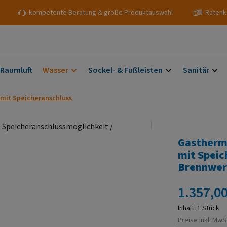
kompetente Beratung & große Produktauswahl
Ratenk
 Raumluft
Wasser
Sockel- & Fußleisten
Sanitär
mit Speicheranschluss
Gastherm
mit Speic
Brennwer
Regulärer Prei
1.357,00
Inhalt:
1 Stück
Preise inkl. MwS