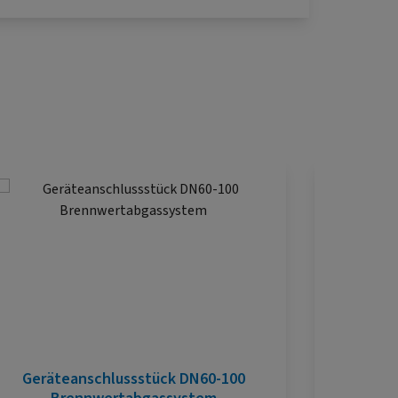
Geräteanschlussstück DN60-100
PT 22 