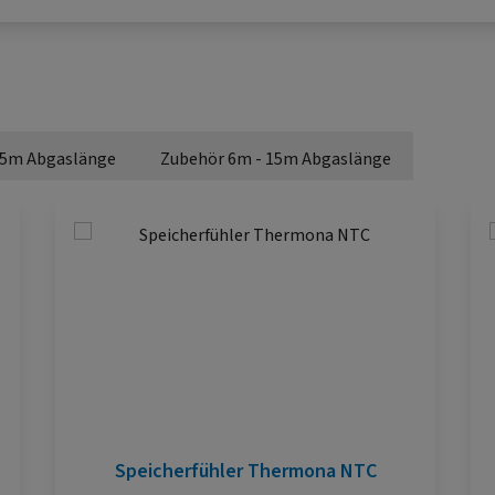
 5m Abgaslänge
Zubehör 6m - 15m Abgaslänge
Speicherfühler Thermona NTC