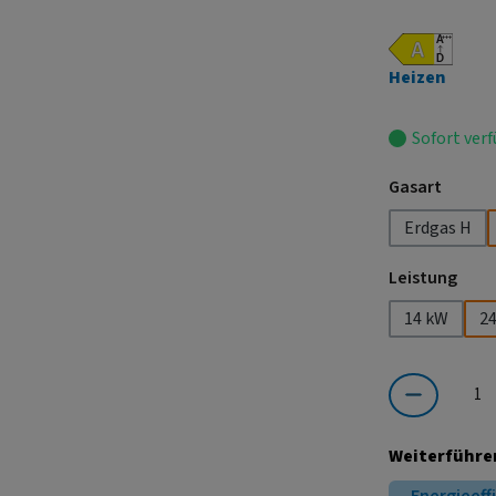
Heizen
Sofort verf
auswä
Gasart
Erdgas H
ausw
Leistung
14 kW
2
Produkt Anzahl:
Weiterführe