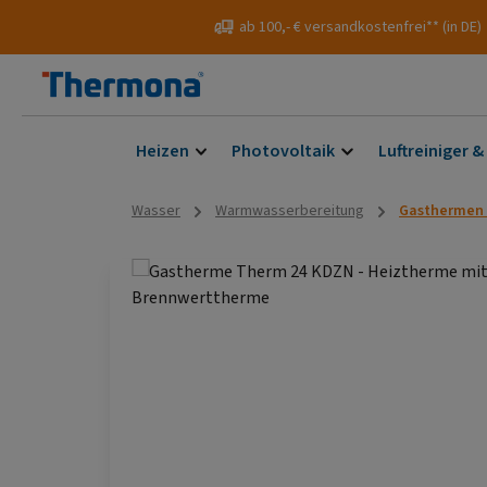
 Hauptinhalt springen
Zur Suche springen
Zur Hauptnavigation springen
ab 100,- € versandkostenfrei** (in DE)
Heizen
Photovoltaik
Luftreiniger &
Wasser
Warmwasserbereitung
Gasthermen 
Bildergalerie überspringen