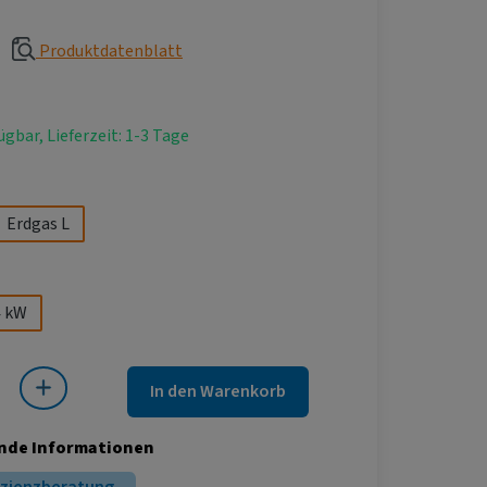
Produktdatenblatt
ügbar, Lieferzeit: 1-3 Tage
hlen
Erdgas L
ählen
4 kW
 Gib den gewünschten Wert ein oder benutze die Schaltflächen um die Anza
In den Warenkorb
nde Informationen