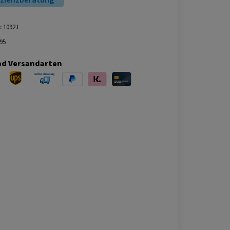
izienzberatung
:
1092.L
95
nd Versandarten
ersand
UPS Versand
Selbstabholung
PayPal
Klarna
Kreditkarte
bei Abholung