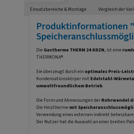
Einsatzbereiche & Montage
Vergleich der Var
Produktinformationen 
Speicheranschlussmögli
Die
Gastherme
THERM 24 KDZN
, ist eine
ruml
THERMONA®.
Sie überzeugt durch ein
optimales Preis-Leis
Kondensationskörper mit
Edelstahl-Wärmet
umweltfreundlichem Betrieb
.
Die Form und Abmessungen der
Rohrwendel d
Die Heiztherme
mit Speicheranschlussmögli
Verwendung eines externen indirekt beheizbare
Der Nutzer hat die Auswahl an einer breiten P