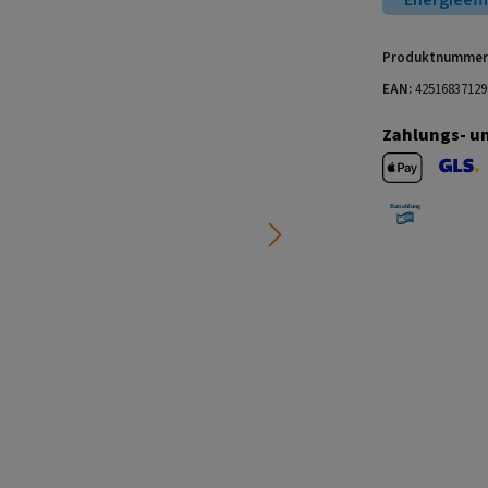
Energieeff
Produktnummer
EAN:
42516837129
Zahlungs- u
Apple Pay
GLS V
Barzahlung 