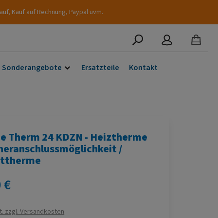
auf, Kauf auf Rechnung, Paypal uvm.
Sonderangebote
Ersatzteile
Kontakt
e Therm 24 KDZN - Heiztherme
heranschlussmöglichkeit /
ttherme
s:
 €
t. zzgl. Versandkosten