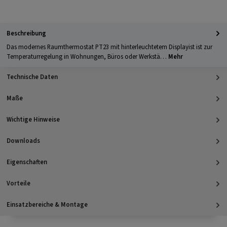
Apple Pay
PayPal
Klarna
Kreditkarte
Barzahlung 
GLS Versand
UPS Versand
Selbstabholung
Beschreibung
Das modernes Raumthermostat PT23 mit hinterleuchtetem Displayist ist zur
Temperaturregelung in Wohnungen, Büros oder Werkstä…
Mehr
Technische Daten
Maße
Wichtige Hinweise
Downloads
Eigenschaften
Vorteile
Einsatzbereiche & Montage