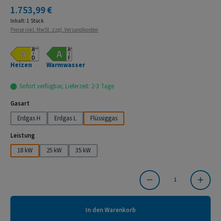
Regulärer Preis:
1.753,99 €
Inhalt:
1 Stück
Preise inkl. MwSt. zzgl. Versandkosten
Heizen
Warmwasser
Sofort verfügbar, Lieferzeit: 2-3 Tage
auswählen
Gasart
Erdgas H
Erdgas L
Flüssiggas
auswählen
Leistung
18 kW
25 kW
35 kW
Produkt Anzahl: Gib den gewünschten Wert ein oder benutze die Schaltflächen um die Anzahl
In den Warenkorb