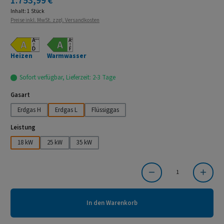
1.753,99 €
Inhalt:
1 Stück
Preise inkl. MwSt. zzgl. Versandkosten
Heizen
Warmwasser
Sofort verfügbar, Lieferzeit: 2-3 Tage
auswählen
Gasart
Erdgas H
Erdgas L
Flüssiggas
auswählen
Leistung
18 kW
25 kW
35 kW
Produkt Anzahl: Gib den gewünschten Wert ein oder benutze die Schaltflächen um die Anzahl
In den Warenkorb