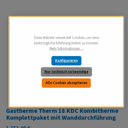
Diese Website verwendet Cookies, um eine
bestmögliche Erfahrung bieten zu können.
Mehr Informationen ...
Konfigurieren
Nur technisch notwendige
Alle Cookies akzeptieren
Gastherme Therm 18 KDC Kombitherme
Komplettpaket mit Wanddurchführung
Regulärer Preis: