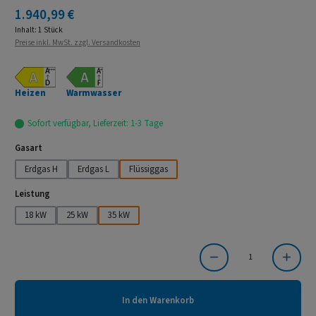
Regulärer Preis:
1.940,99 €
Inhalt:
1 Stück
Preise inkl. MwSt. zzgl. Versandkosten
Heizen
Warmwasser
Sofort verfügbar, Lieferzeit: 1-3 Tage
auswählen
Gasart
Erdgas H
Erdgas L
Flüssiggas
auswählen
Leistung
18 kW
25 kW
35 kW
Produkt Anzahl: Gib den gewünschten Wert ein oder benutze die Schaltflächen um die Anzahl
In den Warenkorb