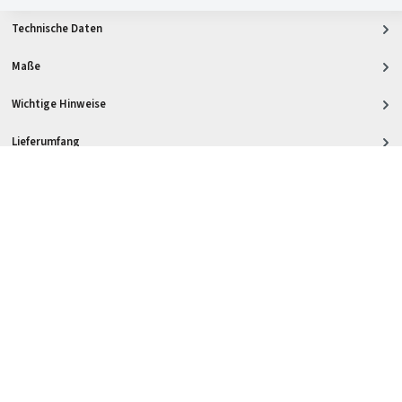
Technische Daten
Maße
Wichtige Hinweise
Lieferumfang
Downloads
Eigenschaften
Vorteile
Einsatzbereiche & Montage
Kunden kauften ebenfalls