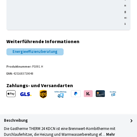
n
g
e:
1
Weiterführende Informationen
Energieeffizienzberatung
Produktnummer:
P1091.H
EAN:
4251683719048
Zahlungs- und Versandarten
Apple Pay
PayPal
Klarna
Kreditkarte
Barzahlung 
GLS Versand
UPS Versand
Selbstabholung
Beschreibung
Die Gastherme THERM 24 KDCN ist eine Brennwert-Kombitherme mit
Durchlauferhitzer, die Heizung und Warmwasserbereitung ef…
Mehr