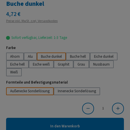
Buche dunkel
Regulärer Preis:
4,72 €
Preise inkl. MwSt. zzgl. Versandkosten
Sofort verfügbar, Lieferzeit: 1-3 Tage
auswählen
Farbe
Ahorn
Alu
Buche dunkel
Buche hell
Eiche dunkel
Eiche hell
Esche weiß
Graphit
Grau
Nussbaum
Weiß
auswählen
Formteile und Befestigungsmaterial
Außenecke Sonderlösung
Innenecke Sonderlösung
Produkt Anzahl: Gib den gewünschten Wert ein oder benutze die Schaltflächen um die Anzahl
In den Warenkorb