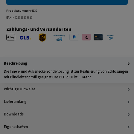
Produktnummer:
4132
EAN:
4022023208610
Zahlungs- und Versandarten
Apple Pay
PayPal
Klarna
Kreditkarte
Barzahlung 
GLS Versand
UPS Versand
Selbstabholung
Beschreibung
Die Innen- und Außenecke Sonderlösung ist zur Realisierung von Ecklösungen
mit Blindleistenprofil geeignet.Das BLF 2000 ist…
Mehr
Wichtige Hinweise
Lieferumfang
Downloads
Eigenschaften