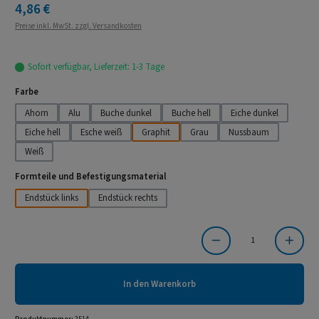
Regulärer Preis:
4,86 €
Preise inkl. MwSt. zzgl. Versandkosten
Sofort verfügbar, Lieferzeit: 1-3 Tage
auswählen
Farbe
Ahorn
Alu
Buche dunkel
Buche hell
Eiche dunkel
Eiche hell
Esche weiß
Graphit
Grau
Nussbaum
Weiß
auswählen
Formteile und Befestigungsmaterial
Endstück links
Endstück rechts
Produkt Anzahl: Gib den gewünschten Wert ein oder benutze die Schaltflächen um die Anzahl
In den Warenkorb