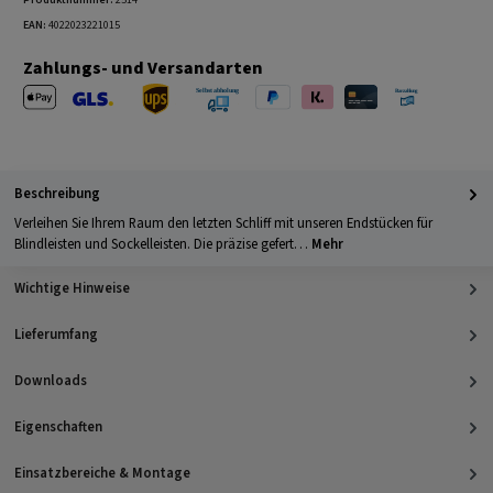
Produktnummer:
2514
EAN:
4022023221015
Zahlungs- und Versandarten
Apple Pay
PayPal
Klarna
Kreditkarte
Barzahlung 
GLS Versand
UPS Versand
Selbstabholung
Beschreibung
Verleihen Sie Ihrem Raum den letzten Schliff mit unseren Endstücken für
Blindleisten und Sockelleisten. Die präzise gefert…
Mehr
Wichtige Hinweise
Lieferumfang
Downloads
Eigenschaften
Einsatzbereiche & Montage